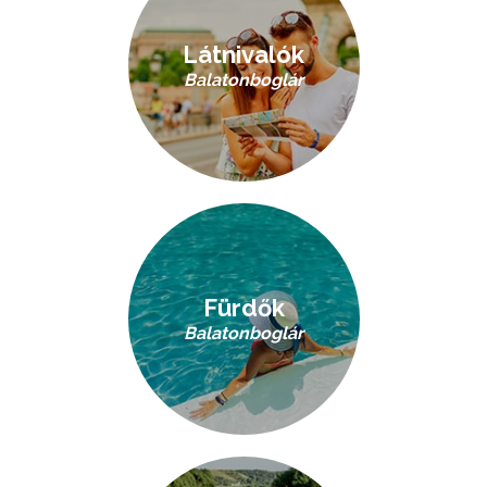
Látnivalók
Balatonboglár
Fürdők
Balatonboglár