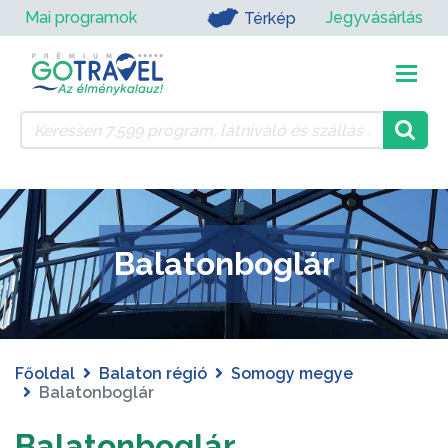
Mai programok
Jegyvásárlás
Térkép
Balatonboglár
Főoldal
Balaton régió
Somogy megye
Balatonboglár
Balatonboglár