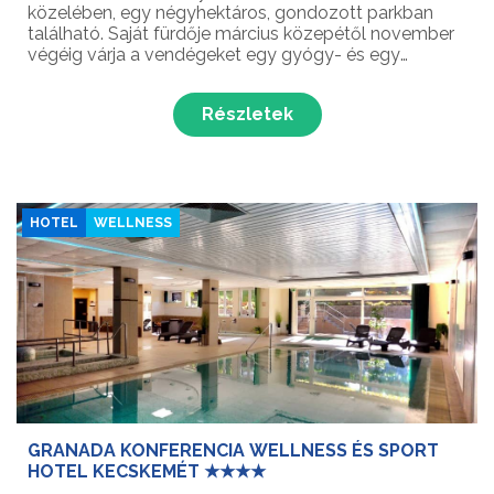
közelében, egy négyhektáros, gondozott parkban
található. Saját fürdője március közepétől november
végéig várja a vendégeket egy gyógy- és egy
termálmedencével, májustól késő őszig pedig az
úszásra alkalmas strandmedence és a
Részletek
gyermekmedence is használható....
HOTEL
WELLNESS
GRANADA KONFERENCIA WELLNESS ÉS SPORT
HOTEL KECSKEMÉT ★★★★