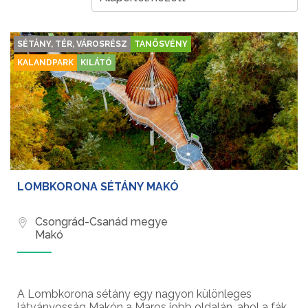
SÉTÁNY, TÉR, VÁROSRÉSZ
TANÖSVÉNY
KALANDPARK
KILÁTÓ
LOMBKORONA SÉTÁNY MAKÓ
Csongrád-Csanád megye
Makó
A Lombkorona sétány egy nagyon különleges
látványosság Makón a Maros jobb oldalán, ahol a fák