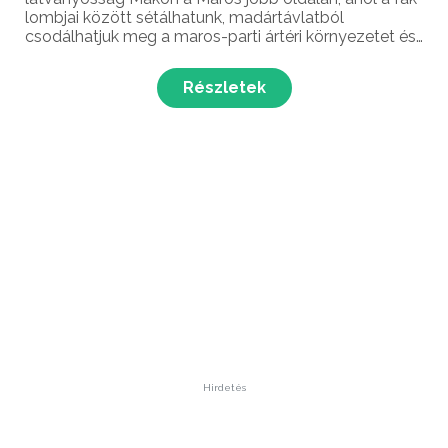
lombjai között sétálhatunk, madártávlatból
csodálhatjuk meg a maros-parti ártéri környezetet és
élővilágot, illetve lecsúszhatunk a Kárpát-medence
leghosszabb szárazföldi csúszdáján is....
Részletek
Hirdetés