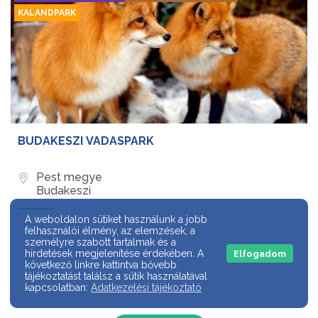
KALANDPARK
BUDAKESZI VADASPARK
Pest megye
Budakeszi
A weboldalon sütiket használunk a jobb
felhasználói élmény, az elemzések, a
személyre szabott tartalmak és a
hirdetések megjelenítése érdekében. A
Elfogadom
következő linkre kattintva bővebb
tájékoztatást találsz a sütik használatával
kapcsolatban:
Adatkezelési tájékoztató