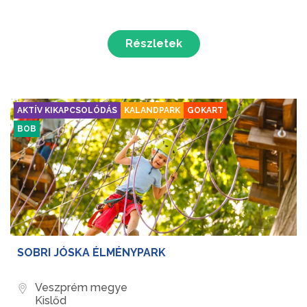
Részletek
AKTÍV KIKAPCSOLÓDÁS
KALANDPARK
GOKART
BOB
SOBRI JÓSKA ÉLMÉNYPARK
Veszprém megye
Kislőd