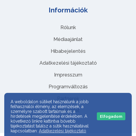
Információk
Rólunk
Médiaajánlat
Hibabejelentés
Adatkezelési tájékoztató
Impresszum
Programváltozás
Partnerek
A weboldalon sütiket használunk a jobb
felhasználói élmény, az elemzések, a
Kapcsolat
személyre szabott tartalmak és a
hirdetések megjelenítése érdekében. A
Elfogadom
következő linkre kattintva bővebb
tájékoztatást találsz a sütik használatával
kapcsolatban:
Adatkezelési tájékoztató