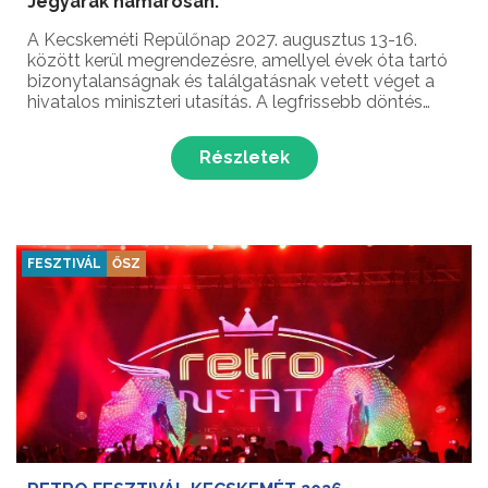
Jegyárak hamarosan.
A Kecskeméti Repülőnap 2027. augusztus 13-16.
között kerül megrendezésre, amellyel évek óta tartó
bizonytalanságnak és találgatásnak vetett véget a
hivatalos miniszteri utasítás. A legfrissebb döntés
értelmében a hazai és nemzetközi repülésrajongók
egyik legkedvesebb kétévente esedékes eseménye
Részletek
hoss...
FESZTIVÁL
ŐSZ