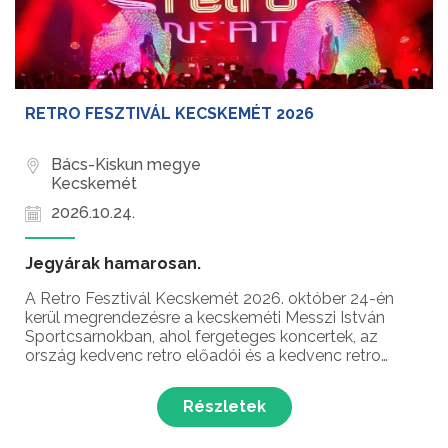
RETRO FESZTIVÁL KECSKEMÉT 2026
Bács-Kiskun megye
Kecskemét
2026.10.24.
Jegyárak hamarosan.
A Retro Fesztivál Kecskemét 2026. október 24-én
kerül megrendezésre a kecskeméti Messzi István
Sportcsarnokban, ahol fergeteges koncertek, az
ország kedvenc retro előadói és a kedvenc retro
slágerek várják a látogatókat Kecskemét és
környékének legnagyobb retro fesztiválján!
Részletek