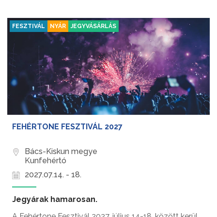
FESZTIVÁL
NYÁR
JEGYVÁSÁRLÁS
FEHÉRTONE FESZTIVÁL 2027
Bács-Kiskun megye
Kunfehértó
2027.07.14. - 18.
Jegyárak hamarosan.
A Fehértone Fesztivál 2027. július 14-18. között kerül