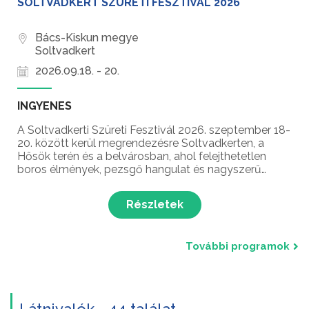
SOLTVADKERT SZÜRETI FESZTIVÁL 2026
Bács-Kiskun megye
Soltvadkert
2026.09.18. - 20.
INGYENES
A Soltvadkerti Szüreti Fesztivál 2026. szeptember 18-
20. között kerül megrendezésre Soltvadkerten, a
Hősök terén és a belvárosban, ahol felejthetetlen
boros élmények, pezsgő hangulat és nagyszerű
koncertprogramok várják a látogatókat.
Részletek
További programok