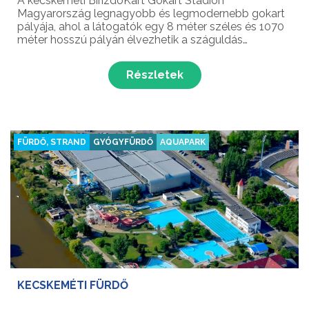
A kecskeméti BirizdoKart Gokart Stadion
Magyarország legnagyobb és legmodernebb gokart
pályája, ahol a látogatók egy 8 méter széles és 1070
méter hosszú pályán élvezhetik a száguldás
élményét. A felejthetetlen versenyt az izgalmas
kanyarok egészítik ki, ahol a modern és biztonságos
Részletek
Sodi SR5 típusú g...
FÜRDŐ, STRAND
GYÓGYFÜRDŐ
AQUAPARK
KECSKEMÉTI FÜRDŐ