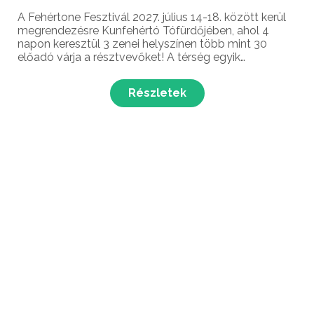
A Fehértone Fesztivál 2027. július 14-18. között kerül
megrendezésre Kunfehértó Tófürdőjében, ahol 4
napon keresztül 3 zenei helyszínen több mint 30
előadó várja a résztvevőket! A térség egyik
legjelentősebb könnyűzenei fesztiválján a népszerű
hazai fellépők mellett a tópart különleges környezete
Részletek
ga...