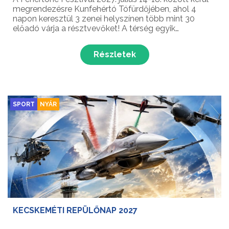
megrendezésre Kunfehértó Tófürdőjében, ahol 4
napon keresztül 3 zenei helyszínen több mint 30
előadó várja a résztvevőket! A térség egyik
legjelentősebb könnyűzenei fesztiválján a népszerű
hazai fellépők mellett a tópart különleges környezete
Részletek
ga...
SPORT
NYÁR
KECSKEMÉTI REPÜLŐNAP 2027