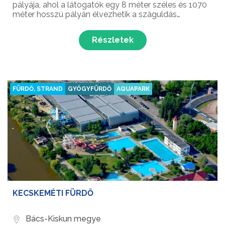
pályája, ahol a látogatók egy 8 méter széles és 1070
méter hosszú pályán élvezhetik a száguldás
élményét. A felejthetetlen versenyt az izgalmas
kanyarok egészítik ki, ahol a modern és biztonságos
Részletek
Sodi SR5 típusú g...
FÜRDŐ, STRAND
GYÓGYFÜRDŐ
AQUAPARK
KECSKEMÉTI FÜRDŐ
Bács-Kiskun megye