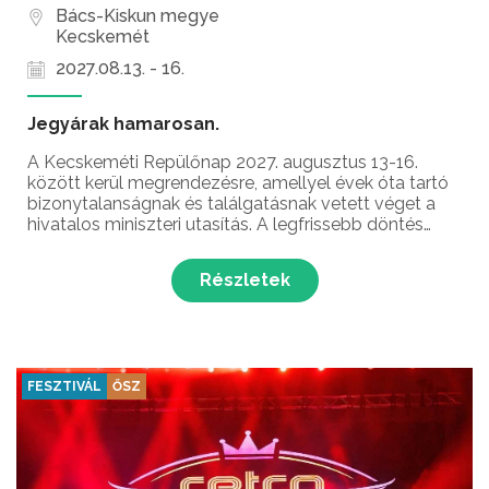
Bács-Kiskun megye
Kecskemét
2027.08.13. - 16.
Jegyárak hamarosan.
A Kecskeméti Repülőnap 2027. augusztus 13-16.
között kerül megrendezésre, amellyel évek óta tartó
bizonytalanságnak és találgatásnak vetett véget a
hivatalos miniszteri utasítás. A legfrissebb döntés
értelmében a hazai és nemzetközi repülésrajongók
egyik legkedvesebb kétévente esedékes eseménye
Részletek
hoss...
FESZTIVÁL
ŐSZ