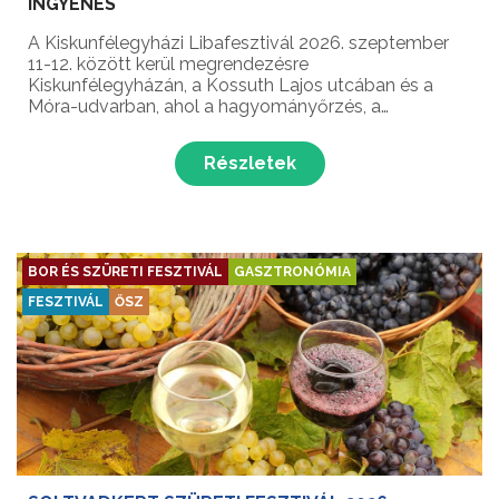
INGYENES
A Kiskunfélegyházi Libafesztivál 2026. szeptember
11-12. között kerül megrendezésre
Kiskunfélegyházán, a Kossuth Lajos utcában és a
Móra-udvarban, ahol a hagyományőrzés, a
különleges gasztronómiai élmények és egy pezsgő
fesztiválhangulat várja a látogatókat
Részletek
Kiskunfélegyháza egyik legnépszerűbb őszi ...
BOR ÉS SZÜRETI FESZTIVÁL
GASZTRONÓMIA
FESZTIVÁL
ŐSZ