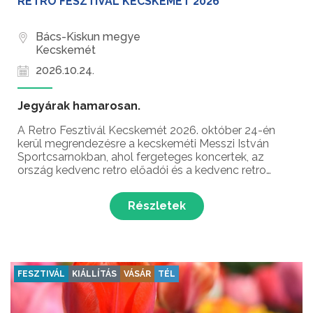
RETRO FESZTIVÁL KECSKEMÉT 2026
Bács-Kiskun megye
Kecskemét
2026.10.24.
Jegyárak hamarosan.
A Retro Fesztivál Kecskemét 2026. október 24-én
kerül megrendezésre a kecskeméti Messzi István
Sportcsarnokban, ahol fergeteges koncertek, az
ország kedvenc retro előadói és a kedvenc retro
slágerek várják a látogatókat Kecskemét és
környékének legnagyobb retro fesztiválján!
Részletek
FESZTIVÁL
KIÁLLÍTÁS
VÁSÁR
TÉL