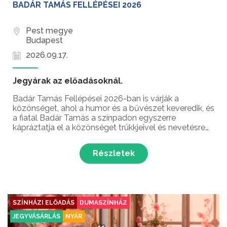
BADÁR TAMÁS FELLÉPÉSEI 2026
Pest megye
Budapest
2026.09.17.
Jegyárak az előadásoknál.
Badár Tamás Fellépései 2026-ban is várják a
közönséget, ahol a humor és a bűvészet keveredik, és
a fiatal Badár Tamás a színpadon egyszerre
kápráztatja el a közönséget trükkjeivel és nevetésre
készteti mindenkit. Itt a profizmus, a pimaszság és a
filmes szenvedély találkozik egyetlen, felejthetetlen...
Részletek
SZÍNHÁZI ELŐADÁS
DUMASZÍNHÁZ
JEGYVÁSÁRLÁS
NYÁR