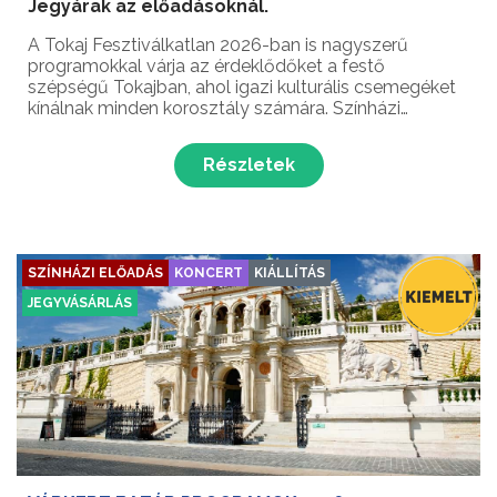
Jegyárak az előadásoknál.
A Tokaj Fesztiválkatlan 2026-ban is nagyszerű
programokkal várja az érdeklődőket a festő
szépségű Tokajban, ahol igazi kulturális csemegéket
kínálnak minden korosztály számára. Színházi
előadások, koncertek, gyerekprogramok, humor,
interaktív előadások, filmvetítések és különleges
Részletek
események is várna...
SZÍNHÁZI ELŐADÁS
KONCERT
KIÁLLÍTÁS
JEGYVÁSÁRLÁS