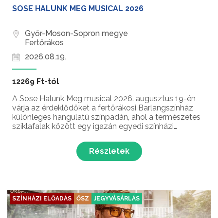
SOSE HALUNK MEG MUSICAL 2026
Győr-Moson-Sopron megye
Fertőrákos
2026.08.19.
12269 Ft-tól
A Sose Halunk Meg musical 2026. augusztus 19-én
várja az érdeklődőket a fertőrákosi Barlangszínház
különleges hangulatú színpadán, ahol a természetes
sziklafalak között egy igazán egyedi színházi
élményben lehet része a közönségnek. A történet a
60-as évek Magyarországára kalauzol, miközben a
Részletek
szeret...
SZÍNHÁZI ELŐADÁS
ŐSZ
JEGYVÁSÁRLÁS