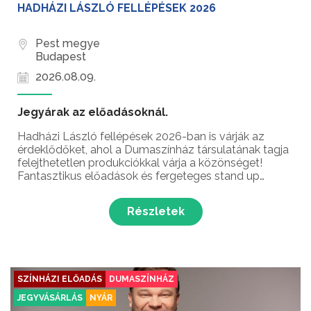
HADHÁZI LÁSZLÓ FELLÉPÉSEK 2026
Pest megye
Budapest
2026.08.09.
Jegyárak az előadásoknál.
Hadházi László fellépések 2026-ban is várják az
érdeklődőket, ahol a Dumaszínház társulatának tagja
felejthetetlen produkciókkal várja a közönséget!
Fantasztikus előadások és fergeteges stand up
comedy élmények – ez vár rád a Karinthy-gyűrűs
magyar humorista fellépésein!...
Részletek
SZÍNHÁZI ELŐADÁS
DUMASZÍNHÁZ
JEGYVÁSÁRLÁS
NYÁR