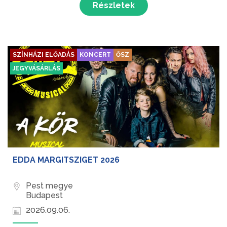
Részletek
lenyűgöző zenei ...
SZÍNHÁZI ELŐADÁS
KONCERT
ŐSZ
JEGYVÁSÁRLÁS
EDDA MARGITSZIGET 2026
Pest megye
Budapest
2026.09.06.