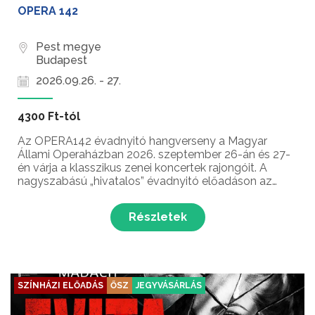
OPERA 142
Pest megye
Budapest
2026.09.26. - 27.
4300 Ft-tól
Az OPERA142 évadnyitó hangverseny a Magyar
Állami Operaházban 2026. szeptember 26-án és 27-
én várja a klasszikus zenei koncertek rajongóit. A
nagyszabású „hivatalos” évadnyitó előadáson az
OPERA Zenekar tolmácsolásában csendülnek fel a
zenetörténet olyan lenyűgöző mesterművei, amelyek
Részletek
különleges jel...
SZÍNHÁZI ELŐADÁS
ŐSZ
JEGYVÁSÁRLÁS