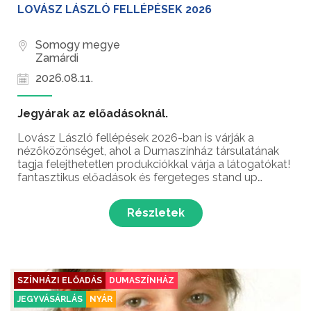
LOVÁSZ LÁSZLÓ FELLÉPÉSEK 2026
Somogy megye
Zamárdi
2026.08.11.
Jegyárak az előadásoknál.
Lovász László fellépések 2026-ban is várják a
nézőközönséget, ahol a Dumaszínház társulatának
tagja felejthetetlen produkciókkal várja a látogatókat!
fantasztikus előadások és fergeteges stand up
comedy élmények – ez vár rád Lovász László
humorista fellépésein!
Részletek
SZÍNHÁZI ELŐADÁS
DUMASZÍNHÁZ
JEGYVÁSÁRLÁS
NYÁR