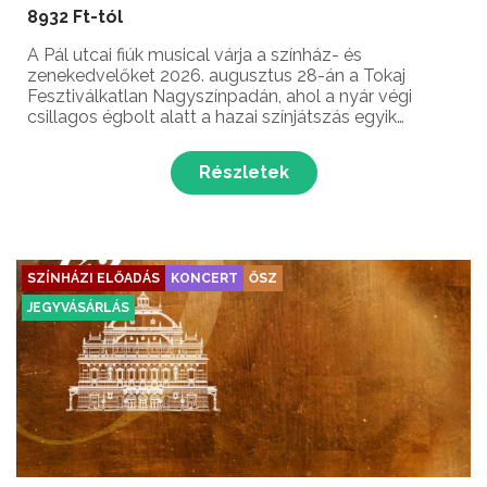
8932 Ft-tól
A Pál utcai fiúk musical várja a színház- és
zenekedvelőket 2026. augusztus 28-án a Tokaj
Fesztiválkatlan Nagyszínpadán, ahol a nyár végi
csillagos égbolt alatt a hazai színjátszás egyik
legnagyobb sikerdarabjának elementáris erejét
élhetjük át. Ezen a fülledt augusztusi péntek estén
Részletek
Molnár Ferenc h...
SZÍNHÁZI ELŐADÁS
KONCERT
ŐSZ
JEGYVÁSÁRLÁS