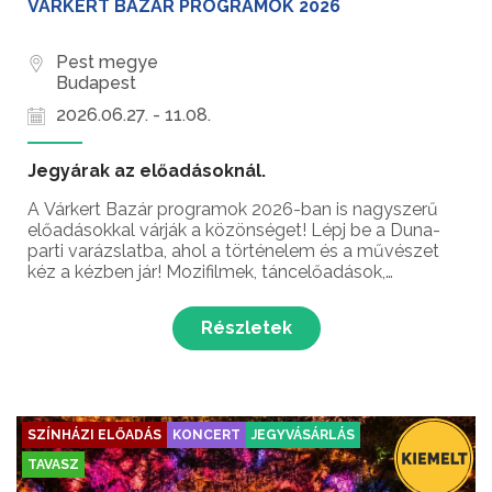
VÁRKERT BAZÁR PROGRAMOK 2026
Pest megye
Budapest
2026.06.27. - 11.08.
Jegyárak az előadásoknál.
A Várkert Bazár programok 2026-ban is nagyszerű
előadásokkal várják a közönséget! Lépj be a Duna-
parti varázslatba, ahol a történelem és a művészet
kéz a kézben jár! Mozifilmek, táncelőadások,
koncertestek, séták és kiállítások – mindez egy
helyen, Budapest ékszerdobozában a Várkert
Részletek
Bazárban!...
SZÍNHÁZI ELŐADÁS
KONCERT
JEGYVÁSÁRLÁS
TAVASZ