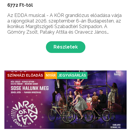
6772 Ft-tól
Az EDDA musical - A KÖR grandiózus előadása várja
a rajongókat 2026. szeptember 6-án Budapesten, az
ikonikus Margitszigeti Szabadtéri Színpadon. A
Gömöry Zsolt, Pataky Attila és Oravecz János
nevével fémjelzett produkció a főváros legszebb
szabadtéri játszóhelyén eleveníti fel az immár 50
Részletek
éves EDDA ...
SZÍNHÁZI ELŐADÁS
NYÁR
JEGYVÁSÁRLÁS