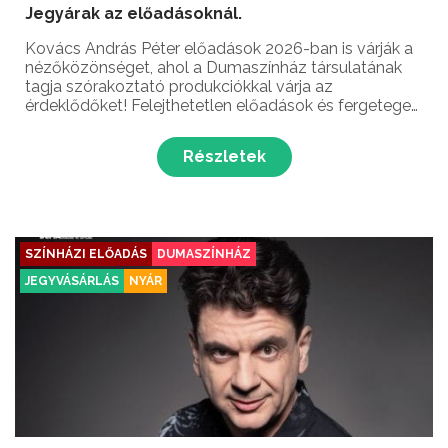
Jegyárak az előadásoknál.
Kovács András Péter előadások 2026-ban is várják a
nézőközönséget, ahol a Dumaszínház társulatának
tagja szórakoztató produkciókkal várja az
érdeklődőket! Felejthetetlen előadások és fergeteges
stand up comedy élmények – ez vár rád Kovács
András Péter humorista előadásain!...
Részletek
SZÍNHÁZI ELŐADÁS
DUMASZÍNHÁZ
JEGYVÁSÁRLÁS
NYÁR