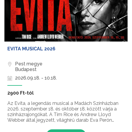
EVITA MUSICAL 2026
Pest megye
Budapest
2026.09.18. - 10.18.
2900 Ft-tól
Az Evita, a legendás musical a Madách Színházban
2026. szeptember 18. és október 18. között várja a
színházrajongókat. A Tim Rice és Andrew Lloyd
Webber által jegyzett, világhírű darab Eva Perón
felemelkedésének és szerelmének megindító,
szenvedélyes történetét hozza el a színpadra,