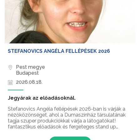
STEFANOVICS ANGÉLA FELLÉPÉSEK 2026
Pest megye
Budapest
2026.08.18.
Jegyárak az előadásoknál.
Stefanovics Angéla fellépések 2026-ban is várják a
nézőközönséget, ahol a Dumaszínház társulatának
tagja szuper produkciókkal várja a látogatókat!
fantasztikus előadások és fergeteges stand up
comedy élmények – ez vár rád Stefanovics Angéla
humorista fellépésein!