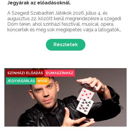
Jegyárak az előadásoknál.
A Szegedi Szabadtéri Játékok 2026. július 4. és
augusztus 22. között kerül megrendezésre a szegedi
Dóm téren, ahol színházi fesztivál, musical, opera,
koncertek és még sok meglepetés várja a látogatókat
Magyarország egyik legjelentősebb kulturális
eseményén!
Részletek
SZÍNHÁZI ELŐADÁS
DUMASZÍNHÁZ
JEGYVÁSÁRLÁS
NYÁR