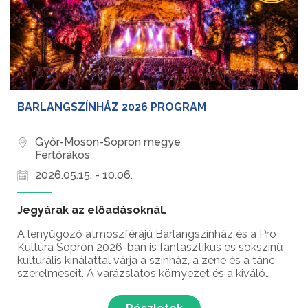
BARLANGSZÍNHÁZ 2026 PROGRAM
Győr-Moson-Sopron megye
Fertőrákos
2026.05.15. - 10.06.
Jegyárak az előadásoknál.
A lenyűgöző atmoszférájú Barlangszínház és a Pro
Kultúra Sopron 2026-ban is fantasztikus és sokszínű
kulturális kínálattal várja a színház, a zene és a tánc
szerelmeseit. A varázslatos környezet és a kiváló
akusztika minden előadást egyedülálló élménnyé
tesz, legyen szó fergeteges vígjátékról, rockm...