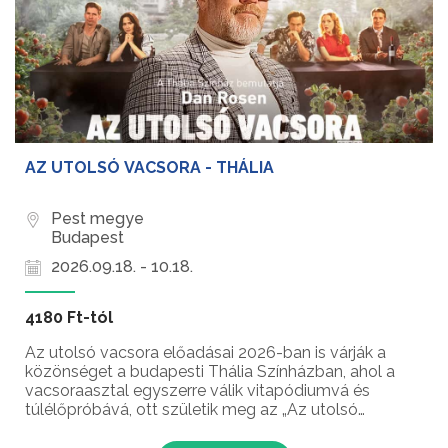
AZ UTOLSÓ VACSORA - THÁLIA
Pest megye
Budapest
2026.09.18. - 10.18.
4180 Ft-tól
Az utolsó vacsora előadásai 2026-ban is várják a
közönséget a budapesti Thália Színházban, ahol a
vacsoraasztal egyszerre válik vitapódiumvá és
túlélőpróbává, ott születik meg az „Az utolsó
vacsora” izgalmas története. Egy budapesti lakásban
öt egyetemista merész vállalkozásba kezd: