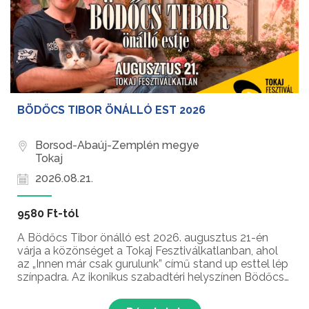
BÖDŐCS TIBOR ÖNÁLLÓ EST 2026
Borsod-Abaúj-Zemplén megye
Tokaj
2026.08.21.
9580 Ft-tól
A Bödőcs Tibor önálló est 2026. augusztus 21-én
várja a közönséget a Tokaj Fesztiválkatlanban, ahol
az „Innen már csak gurulunk” című stand up esttel lép
színpadra. Az ikonikus szabadtéri helyszínen Bödőcs
a rá jellemző, asszociációkra épülő humorral, csípős
közéleti utalásokkal és váratlan kanyarok...