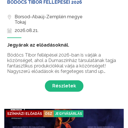
BÖDŐCS TIBOR FELLÉPÉSEI 2026
Borsod-Abaúj-Zemplén megye
Tokaj
2026.08.21.
Jegyárak az előadásoknál.
Bödőcs Tibor fellépései 2026-ban is várják a
közönséget, ahol a Dumaszínház társulatának tagja
fantasztikus produkciókkal várja a közönséget!
Nagyszerű előadások és fergeteges stand up
comedy élmények – ez vár rád Bödőcs Tibor
humorista fellépésein!
Részletek
SZÍNHÁZI ELŐADÁS
ŐSZ
JEGYVÁSÁRLÁS