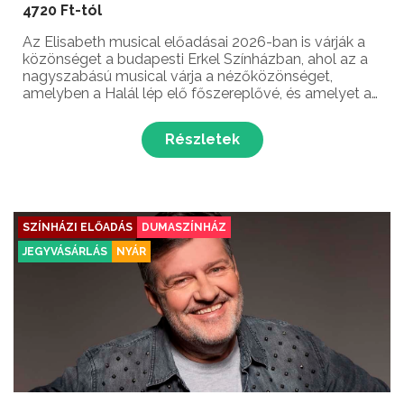
4720 Ft-tól
Az Elisabeth musical előadásai 2026-ban is várják a
közönséget a budapesti Erkel Színházban, ahol az a
nagyszabású musical várja a nézőközönséget,
amelyben a Halál lép elő főszereplővé, és amelyet az
egyik legnépszerűbb zenés színházi darabként tartják
számon 1992 óta!...
Részletek
SZÍNHÁZI ELŐADÁS
DUMASZÍNHÁZ
JEGYVÁSÁRLÁS
NYÁR