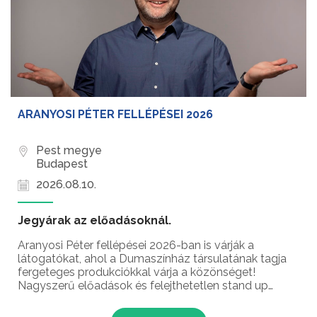
ARANYOSI PÉTER FELLÉPÉSEI 2026
Pest megye
Budapest
2026.08.10.
Jegyárak az előadásoknál.
Aranyosi Péter fellépései 2026-ban is várják a
látogatókat, ahol a Dumaszínház társulatának tagja
fergeteges produkciókkal várja a közönséget!
Nagyszerű előadások és felejthetetlen stand up
comedy élmények – ez vár rád Aranyosi Péter
humorista fellépésein!