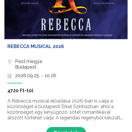
REBECCA MUSICAL 2026
Pest megye
Budapest
2026.09.25. - 10.18.
4720 Ft-tól
A Rebecca musical előadása 2026-ban is várja a
közönséget a budapesti Erkel Színházban, ahol a
közönséget egy lenyűgöző, sötét romantikával
átszőtt történet várja. A legendás regényből készült
zenés darab nemcsak látványában, hanem érzelmi
mélységében is magával ragad: a rejtély, a szerelem