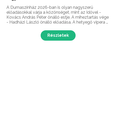
A Dumaszínház 2026-ban is olyan nagyszerű
előadásokkal várja a közönséget, mint az Idővel -
Kovács András Péter önálló estje, A miheztartás vége
- Hadházi László önálló előadása, A hetyegő vipera -
Ráskó Eszter önálló estje, a Duma Swing 3, a Fejben
dől el - Kőhalmi Zoltán önálló estje, a Mit nem mo...
Részletek