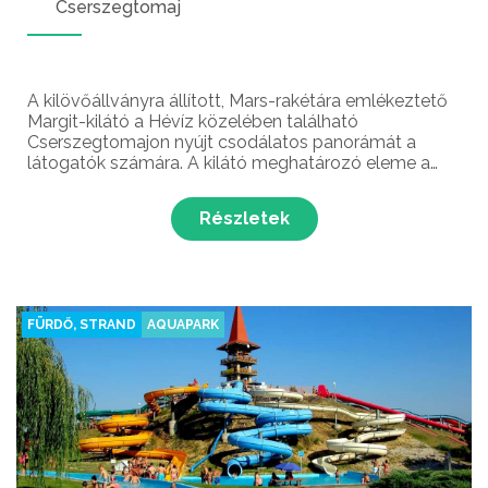
Cserszegtomaj
A kilövőállványra állított, Mars-rakétára emlékeztető
Margit-kilátó a Hévíz közelében található
Cserszegtomajon nyújt csodálatos panorámát a
látogatók számára. A kilátó meghatározó eleme a
tájnak, amelynek építése is romantikus történeten
alapul.
Részletek
FÜRDŐ, STRAND
AQUAPARK