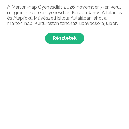
A Márton-nap Gyenesdiás 2026. november 7-én kerül
megrendezésre a gyenesdiási Kárpáti János Általános
és Alapfokú Művészeti Iskola Aulájában, ahol a
Márton-napi Kultúresten táncház, libavacsora, újbor
kóstolás és élő zene várja a látogatókat!
Részletek