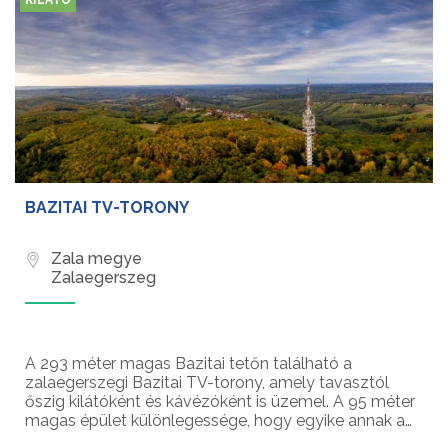
KILÁTÓ
BAZITAI TV-TORONY
Zala megye
Zalaegerszeg
A 293 méter magas Bazitai tetőn található a
zalaegerszegi Bazitai TV-torony, amely tavasztól
őszig kilátóként és kávézóként is üzemel. A 95 méter
magas épület különlegessége, hogy egyike annak a
három hazai TV-toronynak, amelyek látogathatóak