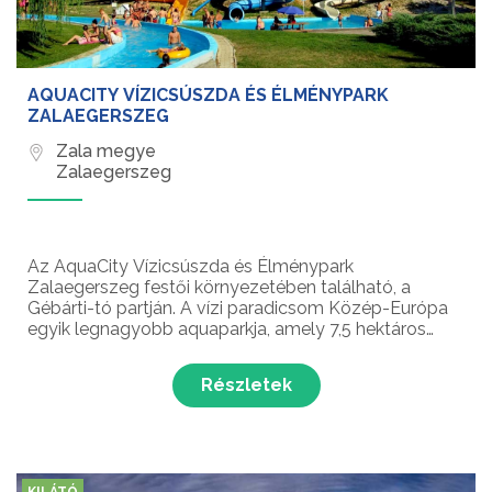
AQUACITY VÍZICSÚSZDA ÉS ÉLMÉNYPARK
ZALAEGERSZEG
Zala megye
Zalaegerszeg
Az AquaCity Vízicsúszda és Élménypark
Zalaegerszeg festői környezetében található, a
Gébárti-tó partján. A vízi paradicsom Közép-Európa
egyik legnagyobb aquaparkja, amely 7,5 hektáros
területen számos medencével, izgalmas csúszdákkal,
illetve változatos vízi és szárazföldi programokkal
Részletek
várja a látog...