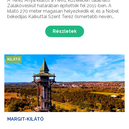
A Teréz Anya kilátót a Hévíz közelében található
Zalaköveskút határában építették fel 2011-ben. A
kilátó 270 méter magasan helyezkedik el, és a Nobel
békedíjas Kalkuttai Szent Teréz (ismertebb nevén
Teréz anya) római katolikus apácáról kapta a nevét.
Részletek
KILÁTÓ
MARGIT-KILÁTÓ