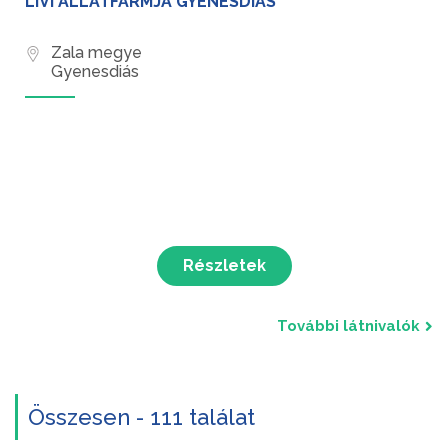
LIVI ÁLLATFARMJA GYENESDIÁS
Zala megye
Gyenesdiás
Részletek
További látnivalók
Összesen - 111 találat