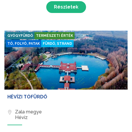
az országban.
Részletek
GYÓGYFÜRDŐ
TERMÉSZETI ÉRTÉK
TÓ, FOLYÓ, PATAK
FÜRDŐ, STRAND
HÉVÍZI TÓFÜRDŐ
Zala megye
Hévíz