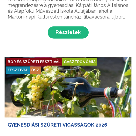
megrendezésre a gyenesdiási Kárpáti János Általános
és Alapfokú Művészeti Iskola Aulájában, ahol a
Márton-napi Kultúresten táncház, libavacsora, újbor
kóstolás és élő zene várja a látogatókat!
Részletek
BOR ÉS SZÜRETI FESZTIVÁL
GASZTRONÓMIA
FESZTIVÁL
ŐSZ
GYENESDIÁSI SZÜRETI VIGASSÁGOK 2026