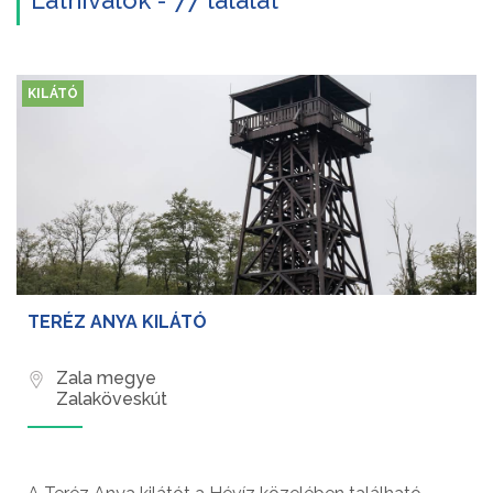
Látnivalók - 77 találat
KILÁTÓ
TERÉZ ANYA KILÁTÓ
Zala megye
Zalaköveskút