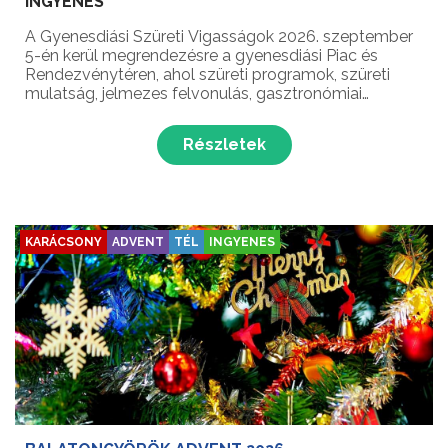
INGYENES
A Gyenesdiási Szüreti Vigasságok 2026. szeptember
5-én kerül megrendezésre a gyenesdiási Piac és
Rendezvénytéren, ahol szüreti programok, szüreti
mulatság, jelmezes felvonulás, gasztronómiai
ínyencségek, koncertek és még sok meglepetés várja
a látogatókat Gyenesdiás népszerű őszi
Részletek
rendezvényén!...
KARÁCSONY
ADVENT
TÉL
INGYENES