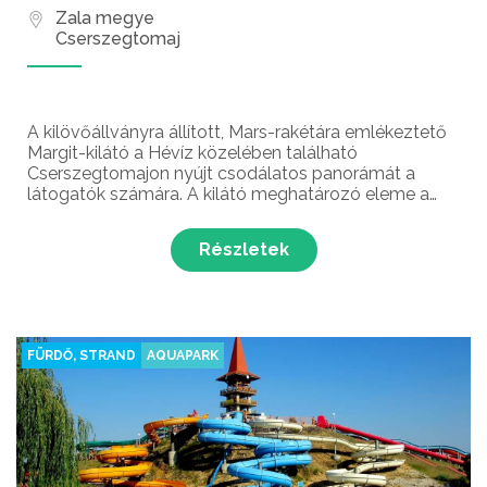
Zala megye
Cserszegtomaj
A kilövőállványra állított, Mars-rakétára emlékeztető
Margit-kilátó a Hévíz közelében található
Cserszegtomajon nyújt csodálatos panorámát a
látogatók számára. A kilátó meghatározó eleme a
tájnak, amelynek építése is romantikus történeten
alapul.
Részletek
FÜRDŐ, STRAND
AQUAPARK