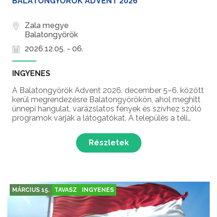
BALATONGYÖRÖK ADVENT 2026
Zala megye
Balatongyörök
2026.12.05. - 06.
INGYENES
A Balatongyörök Advent 2026. december 5–6. között
kerül megrendezésre Balatongyörökön, ahol meghitt
ünnepi hangulat, varázslatos fények és szívhez szóló
programok várják a látogatókat. A település a téli
időszakban is különleges arcát mutatja, amikor a
karácsony közeledtével ünnepi díszbe öltözik, é...
Részletek
MÁRCIUS 15.
TAVASZ
INGYENES