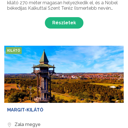
kilátó 270 méter magasan helyezkedik el, és a Nobel
békedíjas Kalkuttai Szent Teréz (ismertebb nevén
Teréz anya) római katolikus apácáról kapta a nevét.
Részletek
KILÁTÓ
MARGIT-KILÁTÓ
Zala megye