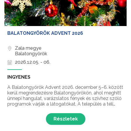
BALATONGYÖRÖK ADVENT 2026
Zala megye
Balatongyörök
2026.12.05. - 06.
INGYENES
A Balatongyörök Advent 2026. december 5–6. között
kerül megrendezésre Balatongyörökön, ahol meghitt
ünnepi hangulat, varázslatos fények és szívhez szóló
programok várják a látogatókat. A település a téli
időszakban is különleges arcát mutatja, amikor a
karácsony közeledtével ünnepi díszbe öltözik, é...
Részletek