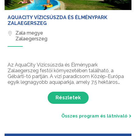
AQUACITY VÍZICSÚSZDA ÉS ÉLMÉNYPARK
ZALAEGERSZEG
Zala megye
Zalaegerszeg
Az AquaCity Vízicsúszda és Élménypark
Zalaegerszeg festői környezetében található, a
Gébárti-tó partján. A vízi paradicsom Közép-Európa
egyik legnagyobb aquaparkja, amely 7,5 hektáros
területen számos medencével, izgalmas csúszdákkal,
illetve változatos vízi és szárazföldi programokkal
Részletek
várja a látog...
Összes program és látnivaló