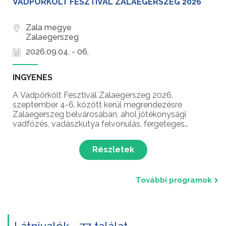
VADPÖRKÖLT FESZTIVÁL ZALAEGERSZEG 2026
Zala megye
Zalaegerszeg
2026.09.04. - 06.
INGYENES
A Vadpörkölt Fesztivál Zalaegerszeg 2026.
szeptember 4-6. között kerül megrendezésre
Zalaegerszeg belvárosában, ahol jótékonysági
vadfőzés, vadászkutya felvonulás, fergeteges
koncertek, borutca, gasztroélmények,
trófeabemutató és még sok meglepetés várja a
Részletek
látogatókat!
További programok