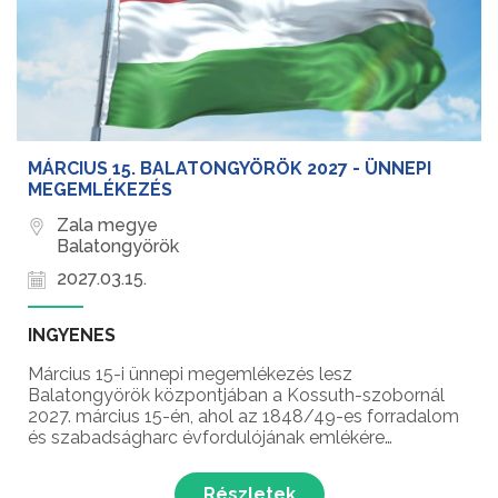
MÁRCIUS 15. BALATONGYÖRÖK 2027 - ÜNNEPI
MEGEMLÉKEZÉS
Zala megye
Balatongyörök
2027.03.15.
INGYENES
Március 15-i ünnepi megemlékezés lesz
Balatongyörök központjában a Kossuth-szobornál
2027. március 15-én, ahol az 1848/49-es forradalom
és szabadságharc évfordulójának emlékére
megemlékezést tartanak.
Részletek