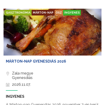
GASZTRONÓMIA
MÁRTON-NAP
ŐSZ
INGYENES
MÁRTON-NAP GYENESDIÁS 2026
Zala megye
Gyenesdiás
2026.11.07.
INGYENES
A Márton-nap Gyenesdiás 2026. november 7-én kerül