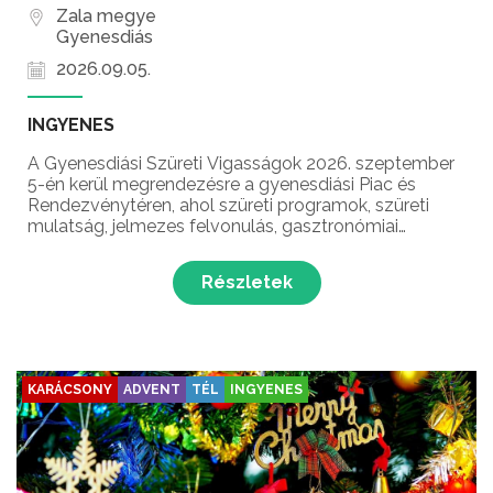
Zala megye
Gyenesdiás
2026.09.05.
INGYENES
A Gyenesdiási Szüreti Vigasságok 2026. szeptember
5-én kerül megrendezésre a gyenesdiási Piac és
Rendezvénytéren, ahol szüreti programok, szüreti
mulatság, jelmezes felvonulás, gasztronómiai
ínyencségek, koncertek és még sok meglepetés várja
a látogatókat Gyenesdiás népszerű őszi
Részletek
rendezvényén!...
KARÁCSONY
ADVENT
TÉL
INGYENES