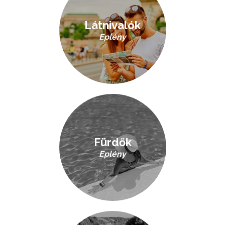
Látnivalók
Eplény
Fürdők
Eplény