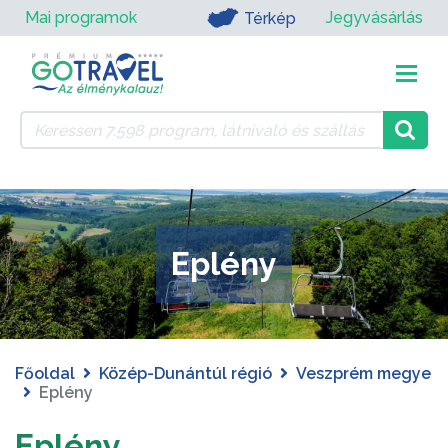
Mai programok
Jegyvásárlás
Térkép
Eplény
Főoldal
Közép-Dunántúl régió
Veszprém megye
Eplény
Eplény