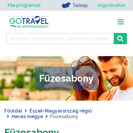
Mai programok
Jegyvásárlás
Térkép
Füzesabony
Főoldal
Észak-Magyarország régió
Heves megye
Füzesabony
Füzesabony