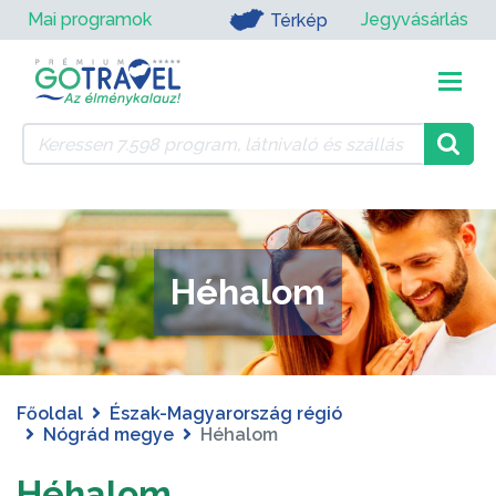
Mai programok
Jegyvásárlás
Térkép
Héhalom
Főoldal
Észak-Magyarország régió
Nógrád megye
Héhalom
Héhalom