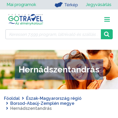
Mai programok
Jegyvásárlás
Térkép
Hernádszentandrás
Főoldal
Észak-Magyarország régió
Borsod-Abaúj-Zemplén megye
Hernádszentandrás