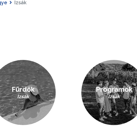
gye
Izsák
Fürdők
Programok
Izsák
Izsák