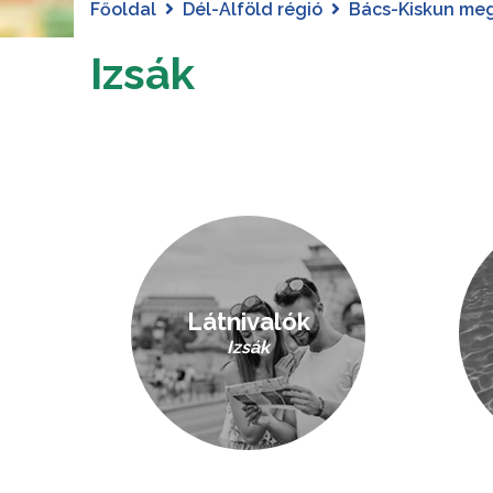
Főoldal
Dél-Alföld régió
Bács-Kiskun me
Izsák
Látnivalók
Izsák