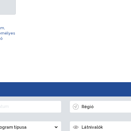
am,
zemélyes
nő
Régió
ogram típusa
Látnivalók