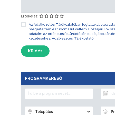
Értékelés:
Az Adatkezelési Tájékoztatóban foglaltakat elolvast
megértettem és tudomásul vettem. Hozzájárulok s
adataim az értékelés feltüntetésének céljából törté
kezeléséhez.
Adatkezelési Tájékoztató
Küldés
PROGRAMKERESŐ
Település
Pr