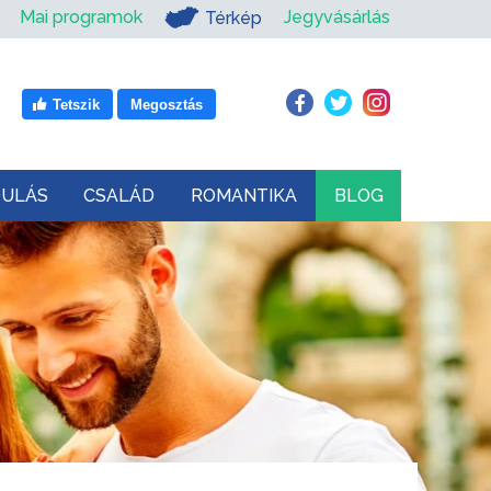
Mai programok
Jegyvásárlás
Térkép
Tetszik
Megosztás
DULÁS
CSALÁD
ROMANTIKA
BLOG