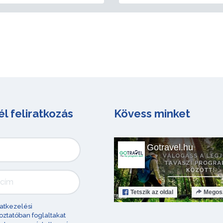
él feliratkozás
Kövess minket
Gotravel.hu
Tetszik
az oldal
Megos
atkezelési
oztatóban foglaltakat