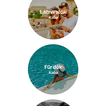
Látnivalók
Kaba
Fürdők
Kaba