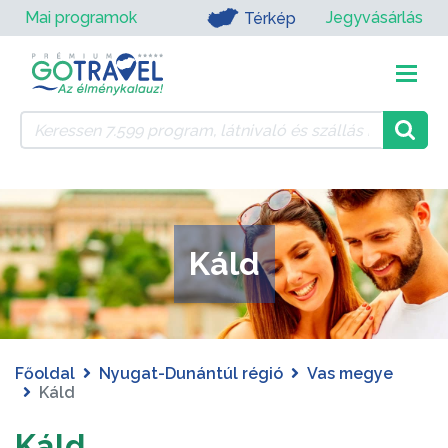
Mai programok
Jegyvásárlás
Térkép
Káld
Főoldal
Nyugat-Dunántúl régió
Vas megye
Káld
Káld