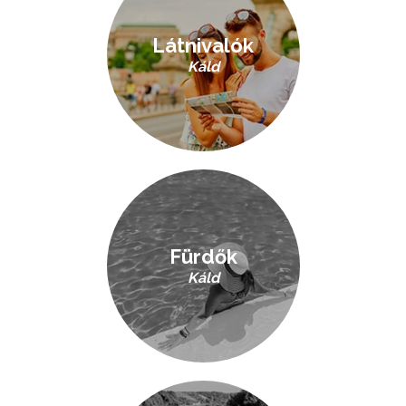
Látnivalók
Káld
Fürdők
Káld