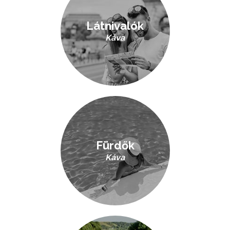
Látnivalók
Káva
Fürdők
Káva