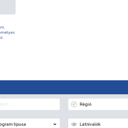
am,
zemélyes
nő
Régió
ogram típusa
Látnivalók