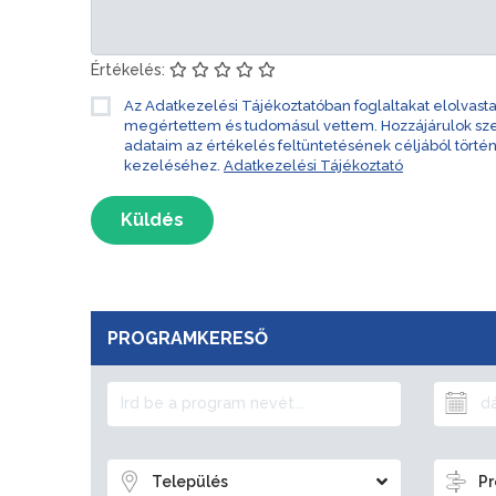
Értékelés:
Az Adatkezelési Tájékoztatóban foglaltakat elolvast
megértettem és tudomásul vettem. Hozzájárulok s
adataim az értékelés feltüntetésének céljából törté
kezeléséhez.
Adatkezelési Tájékoztató
Küldés
PROGRAMKERESŐ
Település
Pr