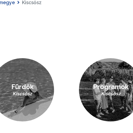
 megye
Kiscsősz
Fürdők
Programok
Kiscsősz
Kiscsősz