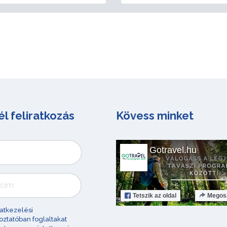
él feliratkozás
Kövess minket
Gotravel.hu
Tetszik
az oldal
Megos
atkezelési
oztatóban foglaltakat