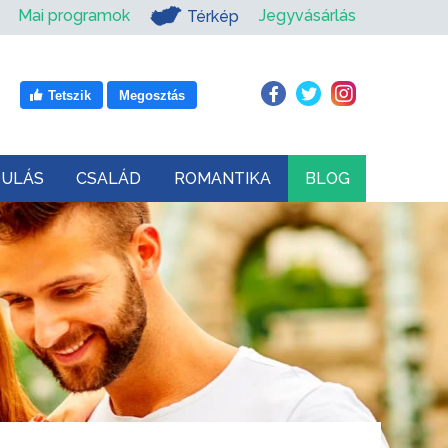
Mai programok
Jegyvásárlás
Térkép
Tetszik
Megosztás
DULÁS
CSALÁD
ROMANTIKA
BLOG