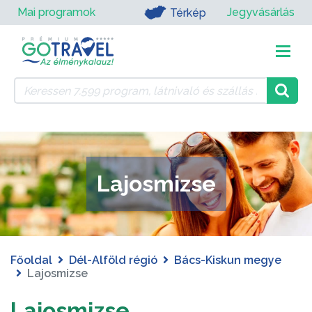
Mai programok
Jegyvásárlás
Térkép
Lajosmizse
Főoldal
Dél-Alföld régió
Bács-Kiskun megye
Lajosmizse
Lajosmizse