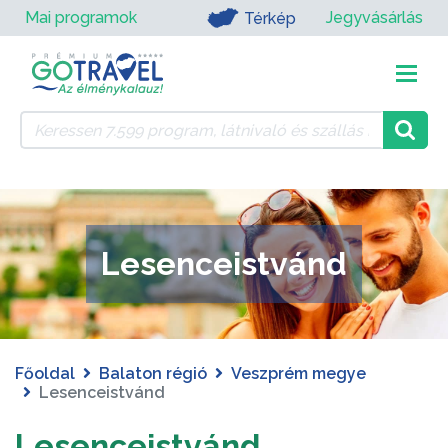
Mai programok
Jegyvásárlás
Térkép
Lesenceistvánd
Főoldal
Balaton régió
Veszprém megye
Lesenceistvánd
Lesenceistvánd