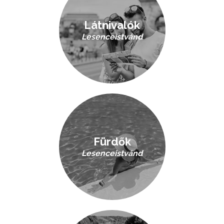
Látnivalók
Lesenceistvánd
Fürdők
Lesenceistvánd