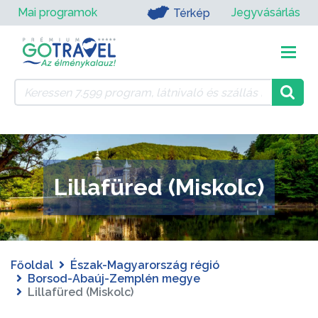
Mai programok
Jegyvásárlás
Térkép
Lillafüred (Miskolc)
Főoldal
Észak-Magyarország régió
Borsod-Abaúj-Zemplén megye
Lillafüred (Miskolc)