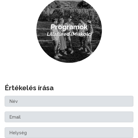
Programok
Lillafüred (Miskolc)
Értékelés írása