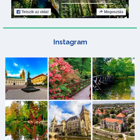
Tetszik
az oldal
Megosztás
Instagram