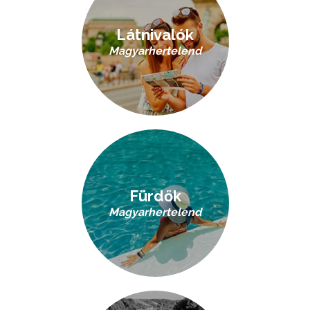
Látnivalók
Magyarhertelend
Fürdők
Magyarhertelend