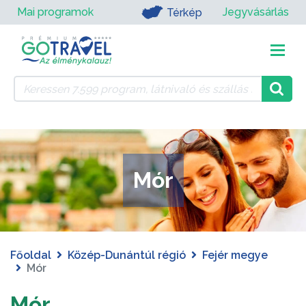
Mai programok
Jegyvásárlás
Térkép
Mór
Főoldal
Közép-Dunántúl régió
Fejér megye
Mór
Mór