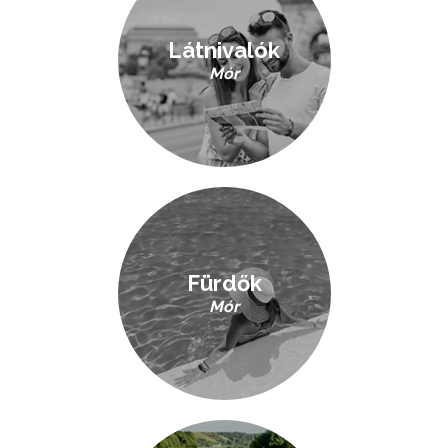
Látnivalók
Mór
Fürdők
Mór