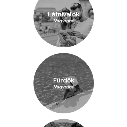
Látnivalók
Nagyrábé
Fürdők
Nagyrábé