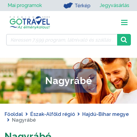
Mai programok
Jegyvásárlás
Térkép
Nagyrábé
Főoldal
Észak-Alföld régió
Hajdú-Bihar megye
Nagyrábé
Nagyrábé