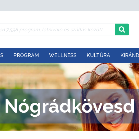
ÉS
PROGRAM
WELLNESS
KULTÚRA
KIRÁN
Nógrádkövesd