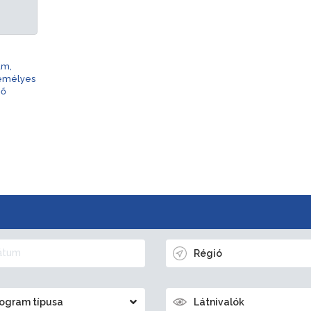
am,
zemélyes
nő
Régió
ogram típusa
Látnivalók