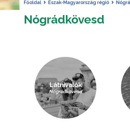
Főoldal
Észak-Magyarország régió
Nógr
Nógrádkövesd
Látnivalók
Nógrádkövesd