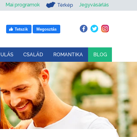
Mai programok
Jegyvásárlás
Térkép
Tetszik
Megosztás
DULÁS
CSALÁD
ROMANTIKA
BLOG