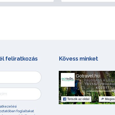
él feliratkozás
Kövess minket
Gotravel.hu
Tetszik
az oldal
Megos
atkezelési
oztatóban foglaltakat