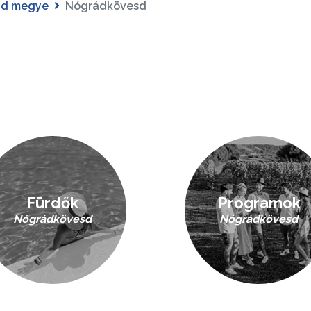
ád megye
Nógrádkövesd
Fürdők
Programok
Nógrádkövesd
Nógrádkövesd