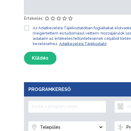
Értékelés:
Az Adatkezelési Tájékoztatóban foglaltakat elolvast
megértettem és tudomásul vettem. Hozzájárulok s
adataim az értékelés feltüntetésének céljából törté
kezeléséhez.
Adatkezelési Tájékoztató
Küldés
PROGRAMKERESŐ
Település
Pr