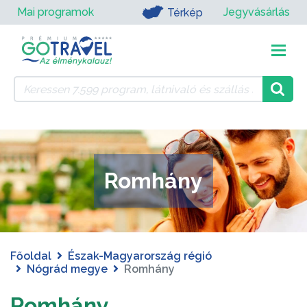
Mai programok
Jegyvásárlás
Térkép
Romhány
Főoldal
Észak-Magyarország régió
Nógrád megye
Romhány
Romhány