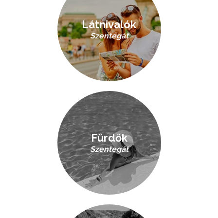
Látnivalók
Szentegát
Fürdők
Szentegát