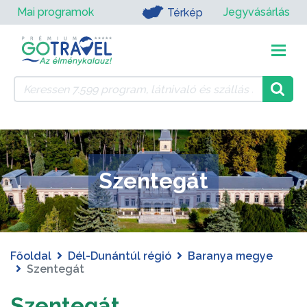
Mai programok
Jegyvásárlás
Térkép
Szentegát
Főoldal
Dél-Dunántúl régió
Baranya megye
Szentegát
Szentegát