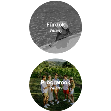
Fürdők
Villány
Programok
Villány