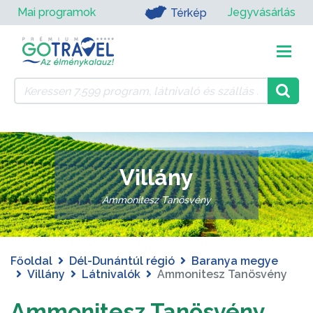
Mai programok
Jegyvásárlás
Térkép
Villány
Ammonitesz Tanösvény
Főoldal
Dél-Dunántúl régió
Baranya megye
Villány
Látnivalók
Ammonitesz Tanösvény
Ammonitesz Tanösvény