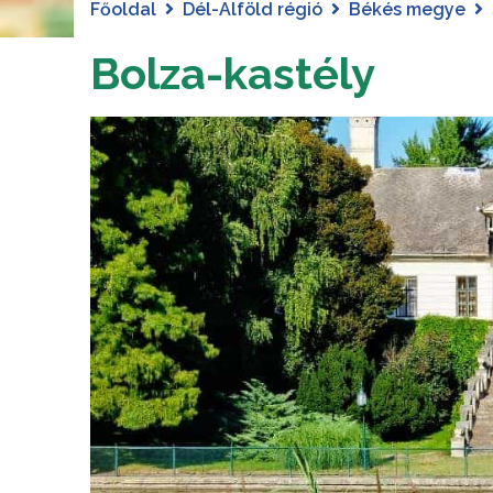
Főoldal
Dél-Alföld régió
Békés megye
Bolza-kastély