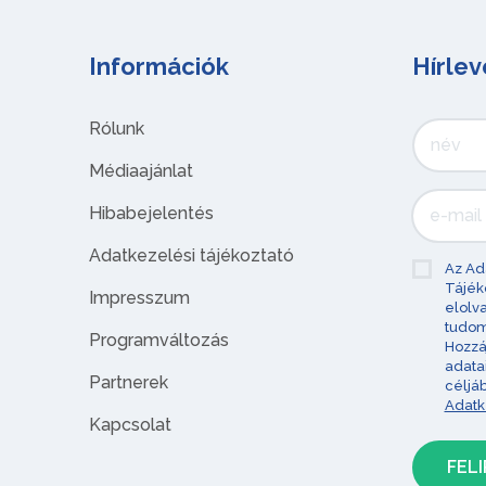
Információk
Hírlev
Rólunk
Médiaajánlat
Hibabejelentés
Adatkezelési tájékoztató
Az Ad
Tájék
Impresszum
elolv
tudom
Programváltozás
Hozzá
adata
Partnerek
céljá
Adatk
Kapcsolat