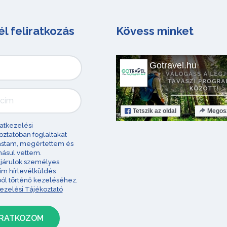
él feliratkozás
Kövess minket
Gotravel.hu
Tetszik
az oldal
Megos
atkezelési
oztatóban foglaltakat
astam, megértettem és
ásul vettem.
járulok személyes
im hírlevélküldés
ból történő kezeléséhez.
ezelési Tájékoztató