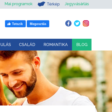
Mai programok
Jegyvásárlás
Térkép
Tetszik
Megosztás
DULÁS
CSALÁD
ROMANTIKA
BLOG