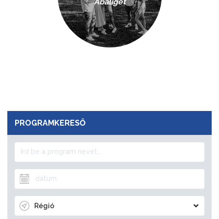
Abaliget
PROGRAMKERESŐ
Régió