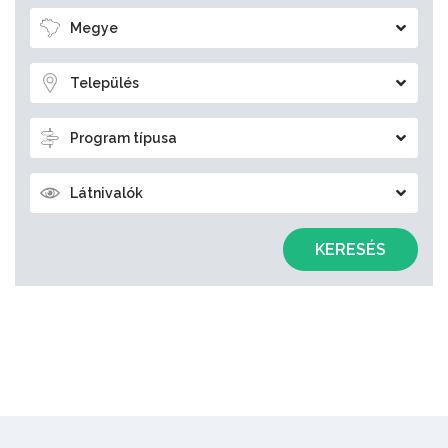
Megye
Település
Program típusa
Látnivalók
KERESÉS