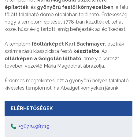
építették
, és
gyönyörű festői környezetben
, a falu
fölött található domb oldalában található. Érdekesség,
hogy a templom építését 1778-ban kezdték el, tehát
közel húsz évig tartott, amíg befejezték az építkezést.
A templom
főoltárképét Karl Bachmayer
, osztrák
származású klasszicista festő
készítette
. Az
oltárképen a Golgotán látható
, amely a kereszt
tövében vezeklő Mária Magdolnát ábrázolja.
Érdemes megtekinteni ezt a gyönyörű helyen található
kivételes templomot, ha Abaliget környékén járunk!
ELÉRHETŐSÉGEK
+3672498719