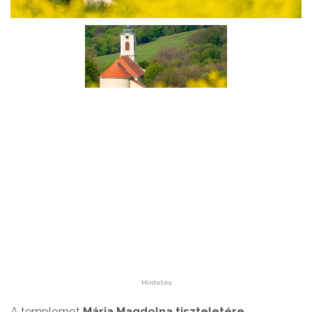
Hirdetés
A templomot
Mária Magdolna tiszteletére