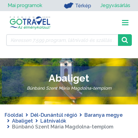
Mai programok
Jegyvásárlás
Térkép
Abaliget
Bűnbánó Szent Mária Magdolna-templom
Főoldal
Dél-Dunántúl régió
Baranya megye
Abaliget
Látnivalók
Bűnbánó Szent Mária Magdolna-templom