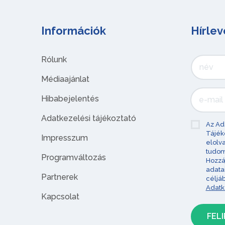
Információk
Hírlev
Rólunk
Médiaajánlat
Hibabejelentés
Adatkezelési tájékoztató
Az Ad
Tájék
Impresszum
elolv
tudom
Programváltozás
Hozzá
adata
Partnerek
céljá
Adatk
Kapcsolat