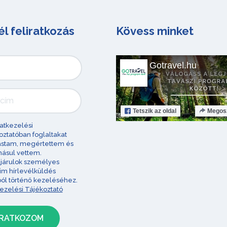
él feliratkozás
Kövess minket
Gotravel.hu
Tetszik
az oldal
Megos
atkezelési
oztatóban foglaltakat
astam, megértettem és
ásul vettem.
járulok személyes
im hírlevélküldés
ból történő kezeléséhez.
ezelési Tájékoztató