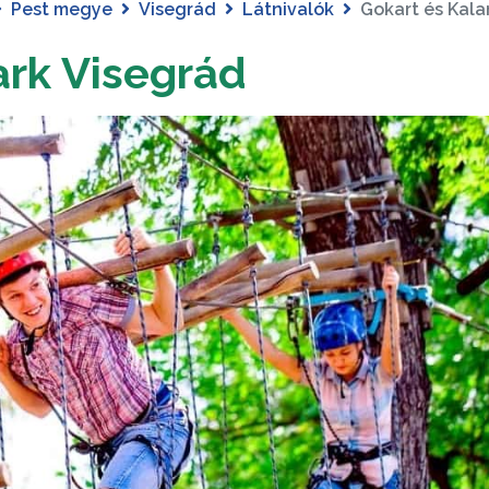
Pest megye
Visegrád
Látnivalók
Gokart és Kal
ark Visegrád