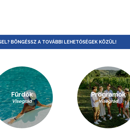
EL? BÖNGÉSSZ A TOVÁBBI LEHETŐSÉGEK KÖZÜL!
Fürdők
Programok
Visegrád
Visegrád