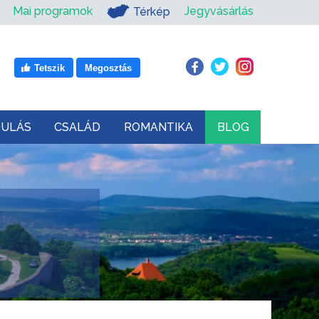
Mai programok
Jegyvásárlás
Térkép
Tetszik
Megosztás
DULÁS
CSALÁD
ROMANTIKA
BLOG