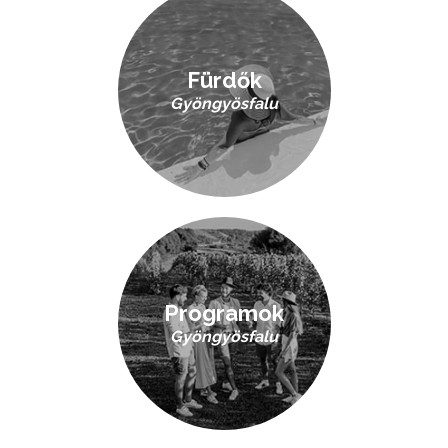
Fürdők
Gyöngyösfalu
Programok
Gyöngyösfalu