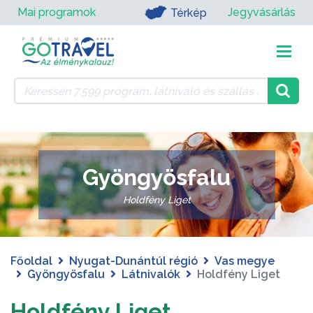
Mai programok
Jegyvásárlás
Térkép
Gyöngyösfalu
Holdfény Liget
Főoldal
Nyugat-Dunántúl régió
Vas megye
Gyöngyösfalu
Látnivalók
Holdfény Liget
Holdfény Liget