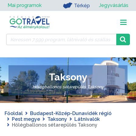
Mai programok
Jegyvásárlás
Térkép
Taksony
Hőlégballonos sétarepülés Taksony
Főoldal
Budapest-Közép-Dunavidék régió
Pest megye
Taksony
Látnivalók
Hőlégballonos sétarepülés Taksony