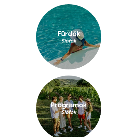
Fürdők
Siófok
Programok
Siófok