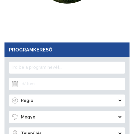
PROGRAMKERESŐ
Régió
Megye
Település