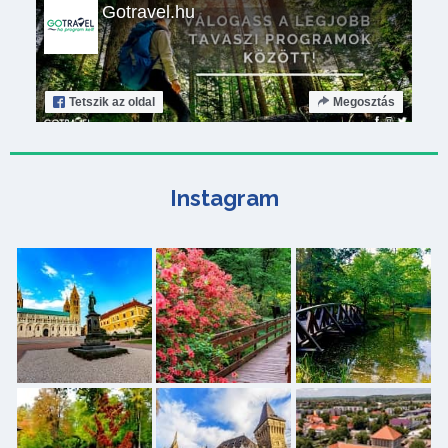
Gotravel.hu
Tetszik
az oldal
Megosztás
Instagram