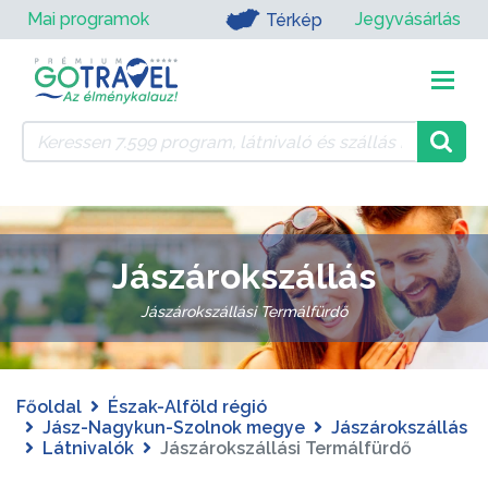
Mai programok
Jegyvásárlás
Térkép
Jászárokszállás
Jászárokszállási Termálfürdő
Főoldal
Észak-Alföld régió
Jász-Nagykun-Szolnok megye
Jászárokszállás
Látnivalók
Jászárokszállási Termálfürdő