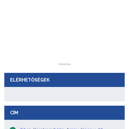
Hirdetés
ELÉRHETŐSÉGEK
CÍM