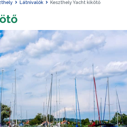
zthely
Látnivalók
Keszthely Yacht kikötő
kötő