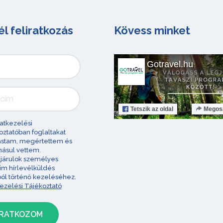
él feliratkozás
Kövess minket
Gotravel.hu
Tetszik
az oldal
Megos
atkezelési
oztatóban foglaltakat
astam, megértettem és
ásul vettem.
járulok személyes
im hírlevélküldés
ból történő kezeléséhez.
ezelési Tájékoztató