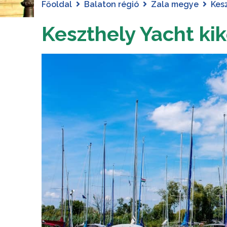
Főoldal
Balaton régió
Zala megye
Kes
Keszthely Yacht ki