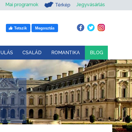
Mai programok
Jegyvásárlás
Térkép
Tetszik
Megosztás
DULÁS
CSALÁD
ROMANTIKA
BLOG