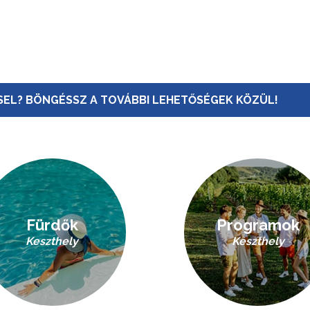
EL? BÖNGÉSSZ A TOVÁBBI LEHETŐSÉGEK KÖZÜL!
Fürdők
Programok
Keszthely
Keszthely