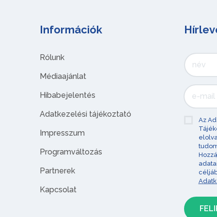
Információk
Hírlev
Rólunk
Médiaajánlat
Hibabejelentés
Adatkezelési tájékoztató
Az Ad
Tájék
Impresszum
elolv
tudom
Programváltozás
Hozzá
adata
Partnerek
céljá
Adatk
Kapcsolat