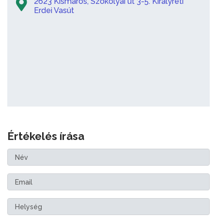
2623 Kismaros, Szokolyai út 3-5. Királyréti
Erdei Vasút
Értékelés írása