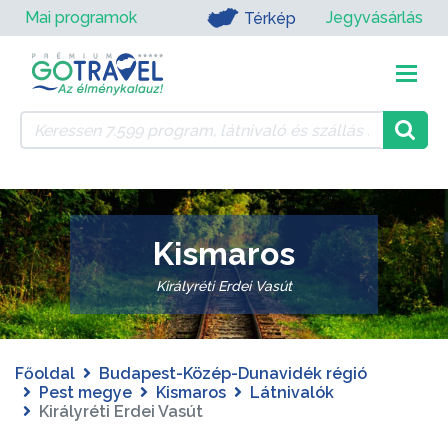
Mai programok
Jegyvásárlás
Térkép
Kismaros
Királyréti Erdei Vasút
Főoldal
Budapest-Közép-Dunavidék régió
Pest megye
Kismaros
Látnivalók
Királyréti Erdei Vasút