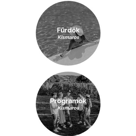
Fürdők
Kismaros
Programok
Kismaros