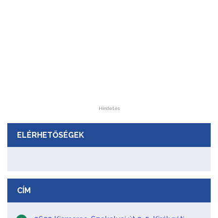
Hirdetés
ELÉRHETŐSÉGEK
CÍM