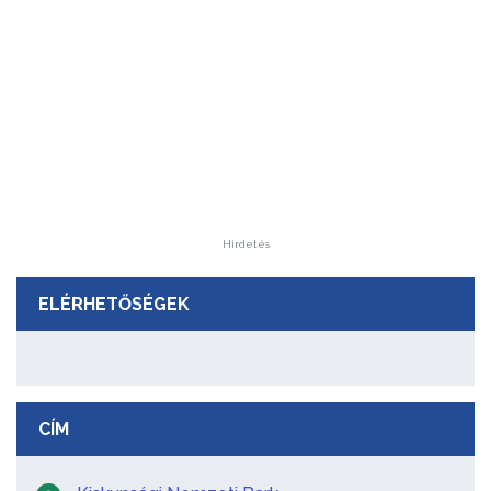
Hirdetés
ELÉRHETŐSÉGEK
CÍM