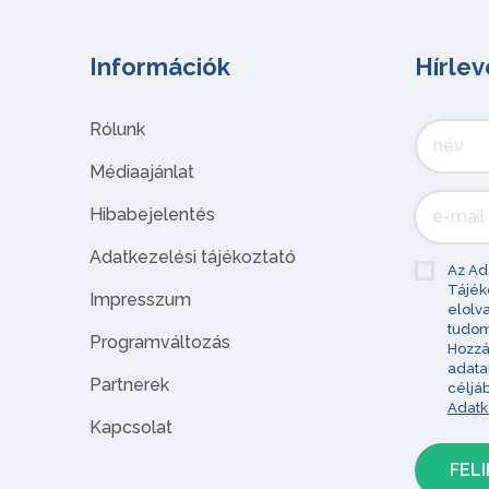
Információk
Hírlev
Rólunk
Médiaajánlat
Hibabejelentés
Adatkezelési tájékoztató
Az Ad
Tájék
Impresszum
elolv
tudom
Programváltozás
Hozzá
adata
Partnerek
céljá
Adatk
Kapcsolat