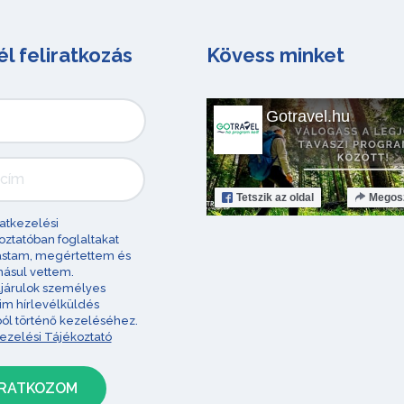
él feliratkozás
Kövess minket
Gotravel.hu
Tetszik
az oldal
Megos
atkezelési
oztatóban foglaltakat
astam, megértettem és
ásul vettem.
járulok személyes
im hírlevélküldés
ból történő kezeléséhez.
ezelési Tájékoztató