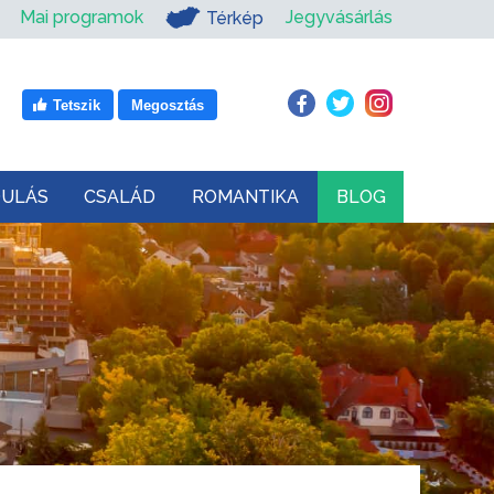
Mai programok
Jegyvásárlás
Térkép
Tetszik
Megosztás
DULÁS
CSALÁD
ROMANTIKA
BLOG