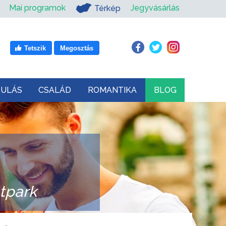
Mai programok
Jegyvásárlás
Térkép
Tetszik
Megosztás
DULÁS
CSALÁD
ROMANTIKA
BLOG
tpark