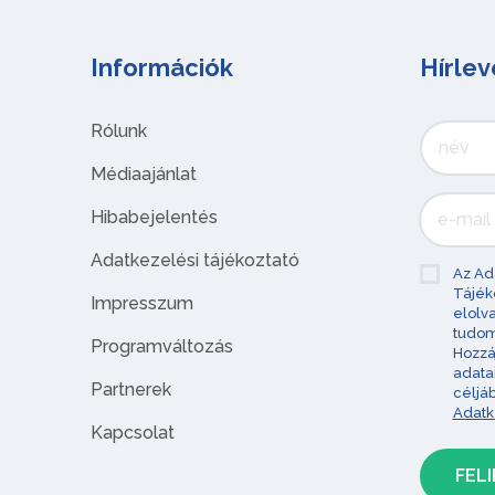
Információk
Hírlev
Rólunk
Médiaajánlat
Hibabejelentés
Adatkezelési tájékoztató
Az Ad
Tájék
Impresszum
elolv
tudom
Programváltozás
Hozzá
adata
Partnerek
céljá
Adatk
Kapcsolat