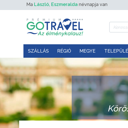
Ma
László, Eszmeralda
névnapja van
SZÁLLÁS
RÉGIÓ
MEGYE
TELEPÜL
Körö