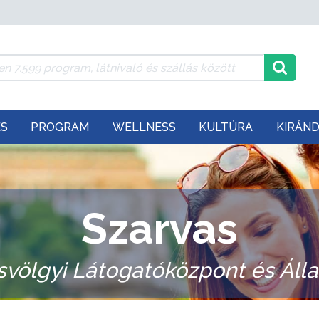
ÉS
PROGRAM
WELLNESS
KULTÚRA
KIRÁN
Szarvas
svölgyi Látogatóközpont és Álla