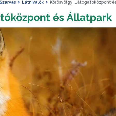
Szarvas
Látnivalók
Körösvölgyi Látogatóközpont és
tóközpont és Állatpark