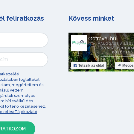
él feliratkozás
Kövess minket
Gotravel.hu
Tetszik
az oldal
Megos
atkezelési
oztatóban foglaltakat
astam, megértettem és
ásul vettem.
járulok személyes
im hírlevélküldés
ból történő kezeléséhez.
ezelési Tájékoztató