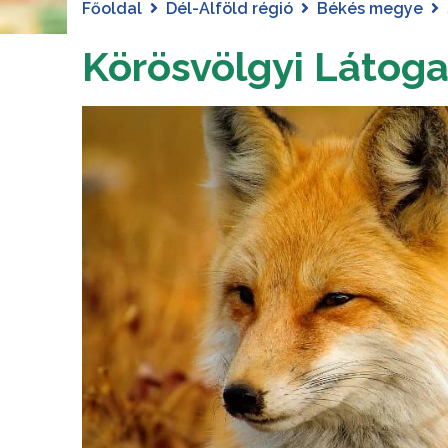
Főoldal
Dél-Alföld régió
Békés megye
Körösvölgyi Látoga