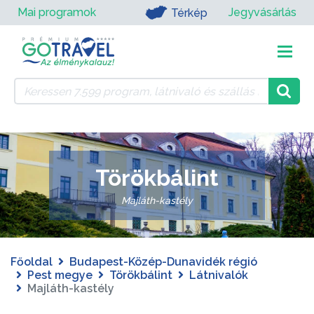
Mai programok
Jegyvásárlás
Térkép
Törökbálint
Majláth-kastély
Főoldal
Budapest-Közép-Dunavidék régió
Pest megye
Törökbálint
Látnivalók
Majláth-kastély