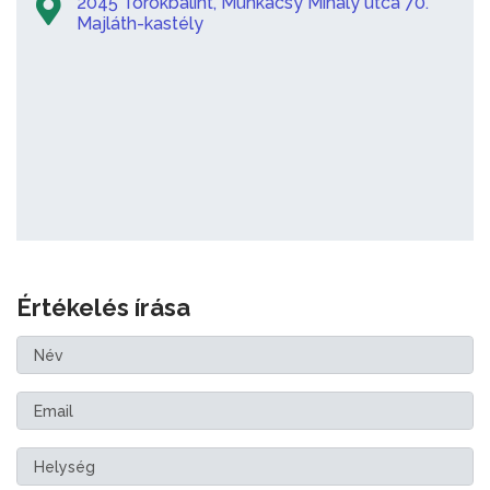
2045 Törökbálint, Munkácsy Mihály utca 70.
Majláth-kastély
Értékelés írása