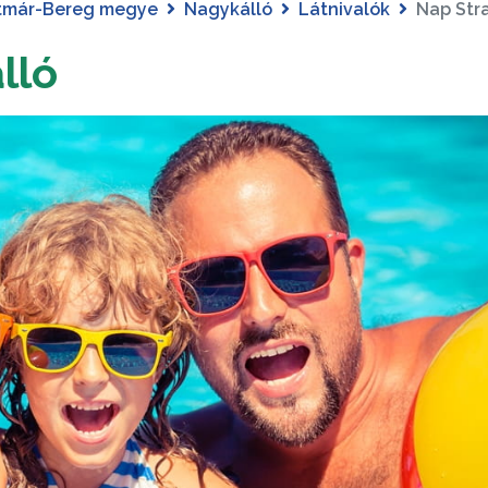
tmár-Bereg megye
Nagykálló
Látnivalók
Nap Str
lló