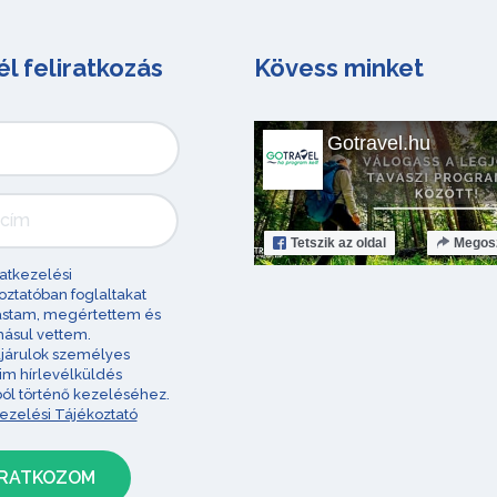
él feliratkozás
Kövess minket
Gotravel.hu
Tetszik
az oldal
Megos
atkezelési
oztatóban foglaltakat
astam, megértettem és
ásul vettem.
járulok személyes
im hírlevélküldés
ból történő kezeléséhez.
ezelési Tájékoztató