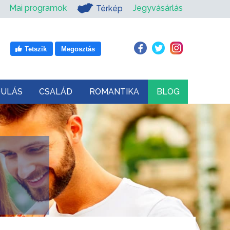
Mai programok
Jegyvásárlás
Térkép
Tetszik
Megosztás
DULÁS
CSALÁD
ROMANTIKA
BLOG