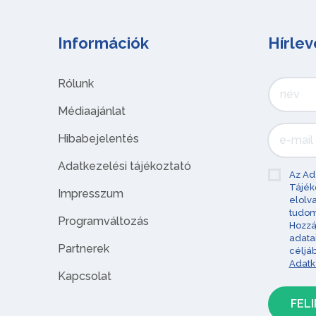
Információk
Hírlev
Rólunk
Médiaajánlat
Hibabejelentés
Adatkezelési tájékoztató
Az Ad
Tájék
Impresszum
elolv
tudom
Programváltozás
Hozzá
adata
Partnerek
céljá
Adatk
Kapcsolat