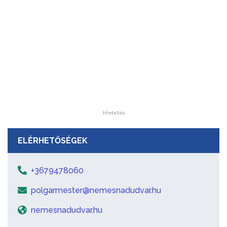
Hirdetés
ELÉRHETŐSÉGEK
+3679478060
polgarmester@nemesnadudvar.hu
nemesnadudvar.hu