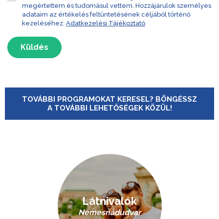
megértettem és tudomásul vettem. Hozzájárulok személyes
adataim az értékelés feltüntetésének céljából történő
kezeléséhez.
Adatkezelési Tájékoztató
Küldés
TOVÁBBI PROGRAMOKAT KERESEL? BÖNGÉSSZ
A TOVÁBBI LEHETŐSÉGEK KÖZÜL!
Látnivalók
Nemesnádudvar