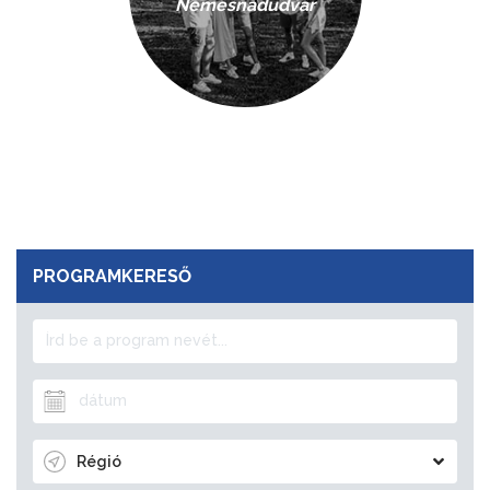
Nemesnádudvar
PROGRAMKERESŐ
Régió