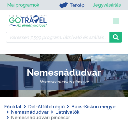
Mai programok
Jegyvásárlás
Térkép
Nemesnádudvar
Nemesnádudvari pincesor
Főoldal
Dél-Alföld régió
Bács-Kiskun megye
Nemesnádudvar
Látnivalók
Nemesnádudvari pincesor