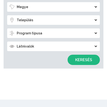
Megye
Település
Program típusa
Látnivalók
KERESÉS