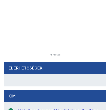
Hirdetés
ELÉRHETŐSÉGEK
CÍM