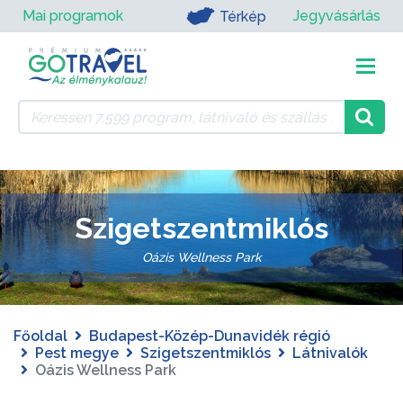
Mai programok
Jegyvásárlás
Térkép
Szigetszentmiklós
Oázis Wellness Park
Főoldal
Budapest-Közép-Dunavidék régió
Pest megye
Szigetszentmiklós
Látnivalók
Oázis Wellness Park