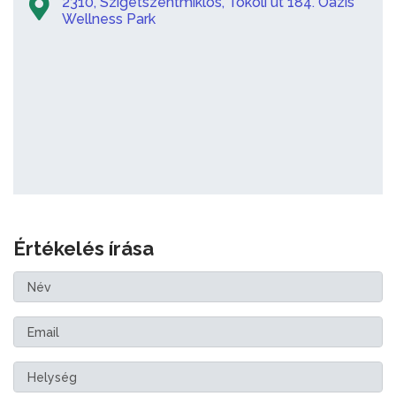
2310, Szigetszentmiklós, Tököli út 184. Oázis
Wellness Park
Értékelés írása