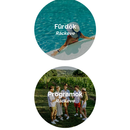
Fürdők
Ráckeve
Programok
Ráckeve