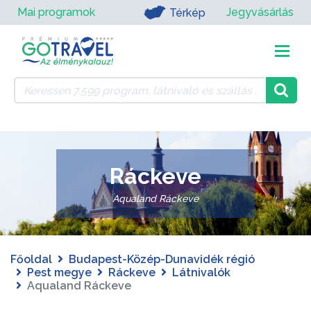
Mai programok
Jegyvásárlás
Térkép
Ráckeve
Aqualand Ráckeve
Főoldal
Budapest-Közép-Dunavidék régió
Pest megye
Ráckeve
Látnivalók
Aqualand Ráckeve