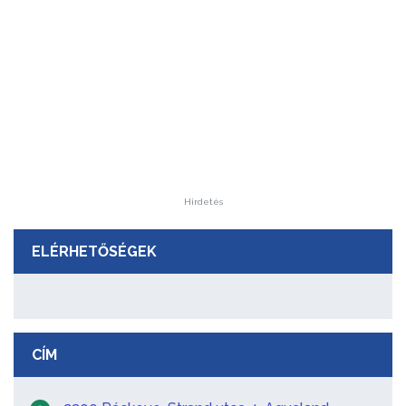
Hirdetés
ELÉRHETŐSÉGEK
CÍM