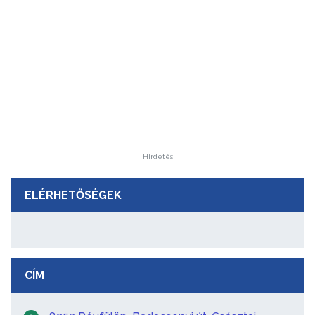
Hirdetés
ELÉRHETŐSÉGEK
CÍM