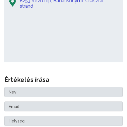
8253 Révfülöp, Badacsonyi út. Császtai
strand
Értékelés írása