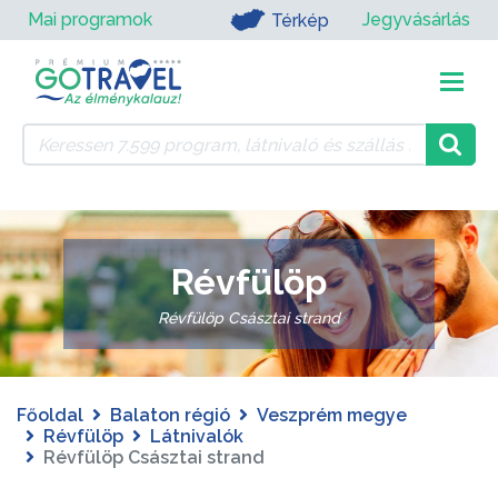
Mai programok
Jegyvásárlás
Térkép
Révfülöp
Révfülöp Császtai strand
Főoldal
Balaton régió
Veszprém megye
Révfülöp
Látnivalók
Révfülöp Császtai strand