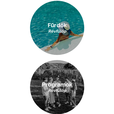
Fürdők
Révfülöp
Programok
Révfülöp