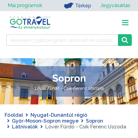
Mai programok
Jegyvásárlás
Térkép
Sopron
Lővér Fürdő - Csik Ferenc Uszoda
Főoldal
Nyugat-Dunántúl régió
Győr-Moson-Sopron megye
Sopron
Látnivalók
Lővér Fürdő - Csik Ferenc Uszoda