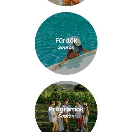
Fürdők
Sopron
Programok
Sopron