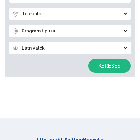
Település
Program típusa
Látnivalók
KERESÉS