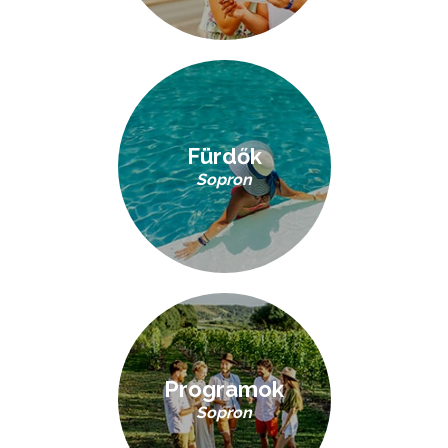
Fürdők
Sopron
Programok
Sopron