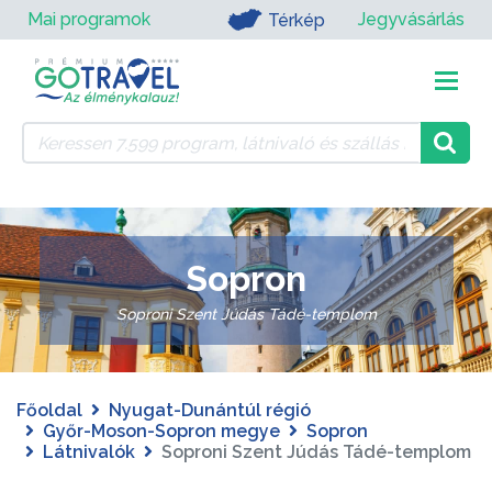
Mai programok
Jegyvásárlás
Térkép
Sopron
Soproni Szent Júdás Tádé-templom
Főoldal
Nyugat-Dunántúl régió
Győr-Moson-Sopron megye
Sopron
Látnivalók
Soproni Szent Júdás Tádé-templom