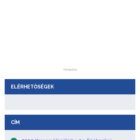
Hirdetés
ELÉRHETŐSÉGEK
CÍM