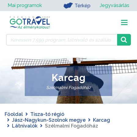
Mai programok
Jegyvásárlás
Térkép
Karcag
Szélmalmi Fogadóház
Főoldal
Tisza-tó régió
Jász-Nagykun-Szolnok megye
Karcag
Látnivalók
Szélmalmi Fogadóház