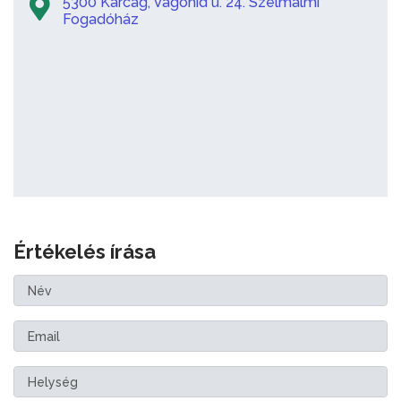
5300 Karcag, Vágóhíd u. 24. Szélmalmi
Fogadóház
Értékelés írása