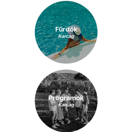
Fürdők
Karcag
Programok
Karcag