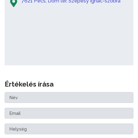
7621 Pécs, Dóm tér. Szepesy Ignác-szobra
Értékelés írása