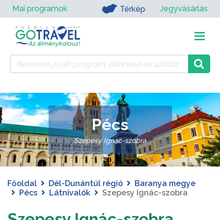
Mai programok
Jegyvásárlás
Térkép
Pécs
Szepesy Ignác-szobra
Főoldal
Dél-Dunántúl régió
Baranya megye
Pécs
Látnivalók
Szepesy Ignác-szobra
Szepesy Ignác-szobra