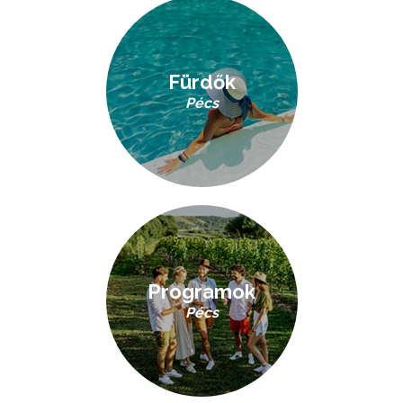
Fürdők
Pécs
Programok
Pécs