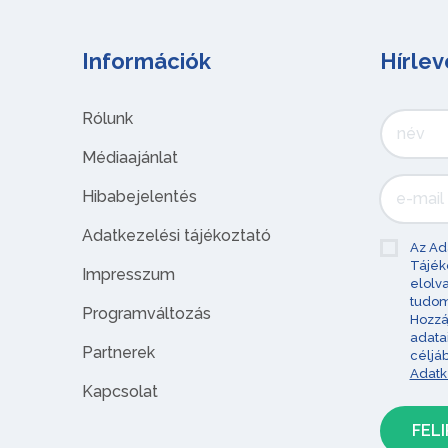
Információk
Hírlev
Rólunk
Médiaajánlat
Hibabejelentés
Adatkezelési tájékoztató
Az Ad
Tájék
Impresszum
elolv
tudom
Programváltozás
Hozzá
adata
Partnerek
céljá
Adatk
Kapcsolat