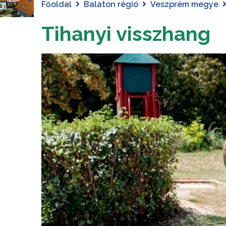
Főoldal
Balaton régió
Veszprém megye
Tihanyi visszhang