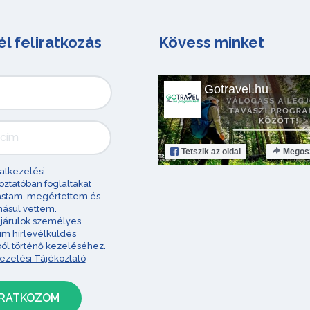
él feliratkozás
Kövess minket
Gotravel.hu
Tetszik
az oldal
Megos
atkezelési
oztatóban foglaltakat
astam, megértettem és
ásul vettem.
járulok személyes
im hírlevélküldés
ból történő kezeléséhez.
ezelési Tájékoztató