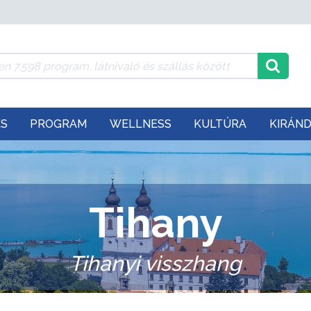
ÉS
PROGRAM
WELLNESS
KULTÚRA
KIRÁN
Tihany
Tihanyi visszhang