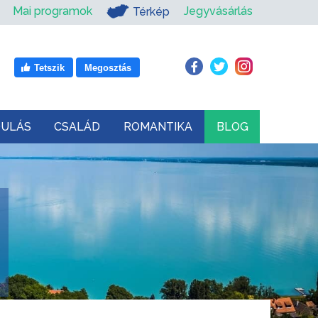
Mai programok
Jegyvásárlás
Térkép
Tetszik
Megosztás
DULÁS
CSALÁD
ROMANTIKA
BLOG