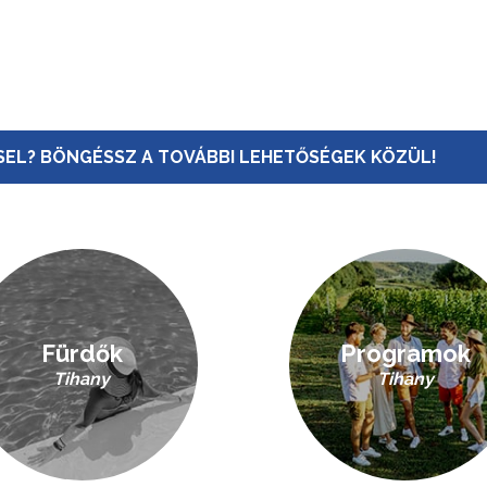
EL? BÖNGÉSSZ A TOVÁBBI LEHETŐSÉGEK KÖZÜL!
Fürdők
Programok
Tihany
Tihany