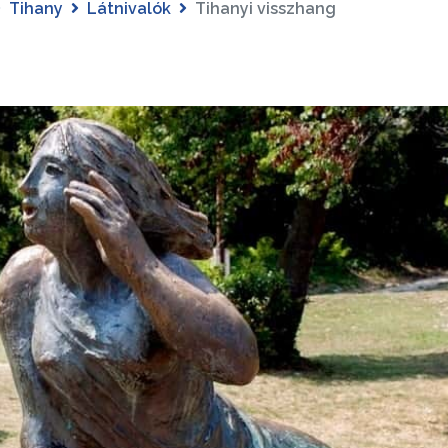
Tihany
Látnivalók
Tihanyi visszhang